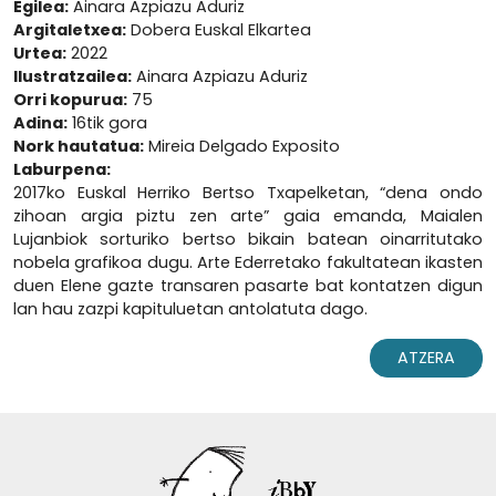
Egilea:
Ainara Azpiazu Aduriz
Argitaletxea:
Dobera Euskal Elkartea
Urtea:
2022
Ilustratzailea:
Ainara Azpiazu Aduriz
Orri kopurua:
75
Adina:
16tik gora
Nork hautatua:
Mireia Delgado Exposito
Laburpena:
2017ko Euskal Herriko Bertso Txapelketan, “dena ondo
zihoan argia piztu zen arte” gaia emanda, Maialen
Lujanbiok sorturiko bertso bikain batean oinarritutako
nobela grafikoa dugu. Arte Ederretako fakultatean ikasten
duen Elene gazte transaren pasarte bat kontatzen digun
lan hau zazpi kapituluetan antolatuta dago.
ATZERA