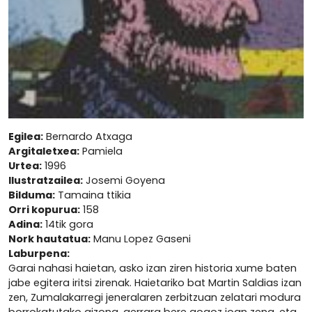
Egilea:
Bernardo Atxaga
Argitaletxea:
Pamiela
Urtea:
1996
Ilustratzailea:
Josemi Goyena
Bilduma:
Tamaina ttikia
Orri kopurua:
158
Adina:
14tik gora
Nork hautatua:
Manu Lopez Gaseni
Laburpena:
Garai nahasi haietan, asko izan ziren historia xume baten
jabe egitera iritsi zirenak. Haietariko bat Martin Saldias izan
zen, Zumalakarregi jeneralaren zerbitzuan zelatari modura