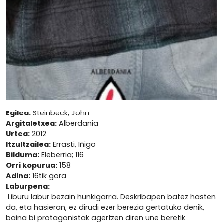
Egilea:
Steinbeck, John
Argitaletxea:
Alberdania
Urtea:
2012
Itzultzailea:
Errasti, Iñigo
Bilduma:
Eleberria; 116
Orri kopurua:
158
Adina:
16tik gora
Laburpena:
Liburu labur bezain hunkigarria. Deskribapen batez hasten
da, eta hasieran, ez dirudi ezer berezia gertatuko denik,
baina bi protagonistak agertzen diren une beretik