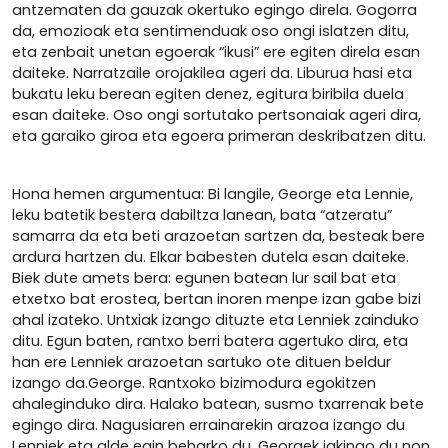
antzematen da gauzak okertuko egingo direla. Gogorra
da, emozioak eta sentimenduak oso ongi islatzen ditu,
eta zenbait unetan egoerak “ikusi” ere egiten direla esan
daiteke. Narratzaile orojakilea ageri da. Liburua hasi eta
bukatu leku berean egiten denez, egitura biribila duela
esan daiteke. Oso ongi sortutako pertsonaiak ageri dira,
eta garaiko giroa eta egoera primeran deskribatzen ditu.
Hona hemen argumentua: Bi langile, George eta Lennie,
leku batetik bestera dabiltza lanean, bata “atzeratu”
samarra da eta beti arazoetan sartzen da, besteak bere
ardura hartzen du. Elkar babesten dutela esan daiteke.
Biek dute amets bera: egunen batean lur sail bat eta
etxetxo bat erostea, bertan inoren menpe izan gabe bizi
ahal izateko. Untxiak izango dituzte eta Lenniek zainduko
ditu. Egun baten, rantxo berri batera agertuko dira, eta
han ere Lenniek arazoetan sartuko ote dituen beldur
izango da.George. Rantxoko bizimodura egokitzen
ahaleginduko dira. Halako batean, susmo txarrenak bete
egingo dira. Nagusiaren errainarekin arazoa izango du
Lenniek eta alde egin beharko du. Georgek jakingo du non