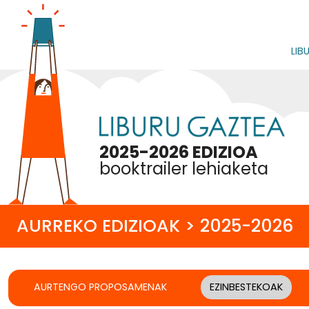
LIB
2025-2026 EDIZIOA
booktrailer lehiaketa
AURREKO EDIZIOAK > 2025-2026
AURTENGO PROPOSAMENAK
EZINBESTEKOAK