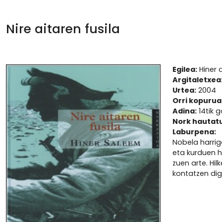
Nire aitaren fusila
Egilea:
Hiner 
Argitaletxea
Urtea:
2004
Orri kopurua
Adina:
14tik 
Nork hautat
Laburpena:
Nobela harrig
eta kurduen hi
zuen arte. Hil
kontatzen dig