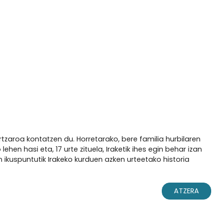
rtzaroa kontatzen du. Horretarako, bere familia hurbilaren
ehen hasi eta, 17 urte zituela, Iraketik ihes egin behar izan
en ikuspuntutik Irakeko kurduen azken urteetako historia
ATZERA