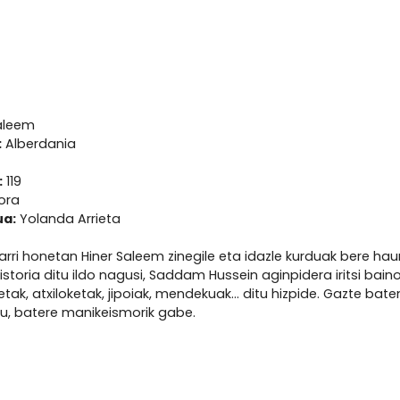
aleem
:
Alberdania
:
119
gora
ua:
Yolanda Arrieta
arri honetan Hiner Saleem zinegile eta idazle kurduak bere hau
storia ditu ildo nagusi, Saddam Hussein aginpidera iritsi baino l
ketak, atxiloketak, jipoiak, mendekuak… ditu hizpide. Gazte bat
u, batere manikeismorik gabe.