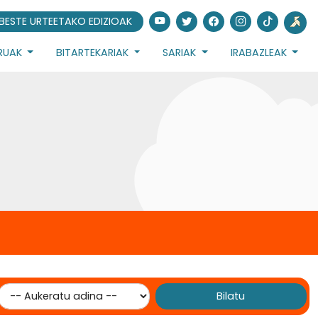
BESTE URTEETAKO EDIZIOAK
URUAK
BITARTEKARIAK
SARIAK
IRABAZLEAK
Bilatu