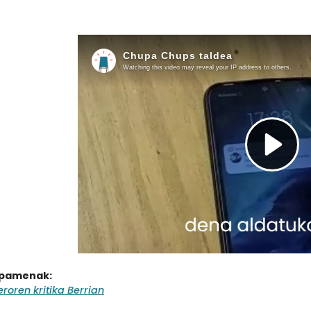
ipamenak:
oren kritika Berrian