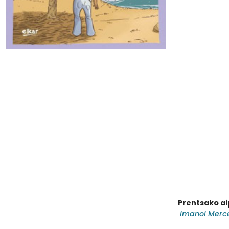
Prentsako a
Imanol Mercer