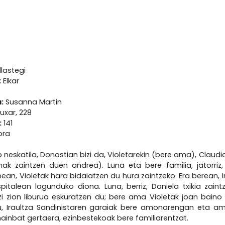
llastegi
:
Elkar
:
Susanna Martin
xar, 228
:
141
ora
ko neskatila, Donostian bizi da, Violetarekin (bere ama), Clau
amak zaintzen duen andrea). Luna eta bere familia, jatorri
ean, Violetak hara bidaiatzen du hura zaintzeko. Era berean, I
italean lagunduko diona. Luna, berriz, Daniela txikia zain
 zion liburua eskuratzen du; bere ama Violetak joan baino l
, Iraultza Sandinistaren garaiak bere amonarengan eta a
hainbat gertaera, ezinbestekoak bere familiarentzat.