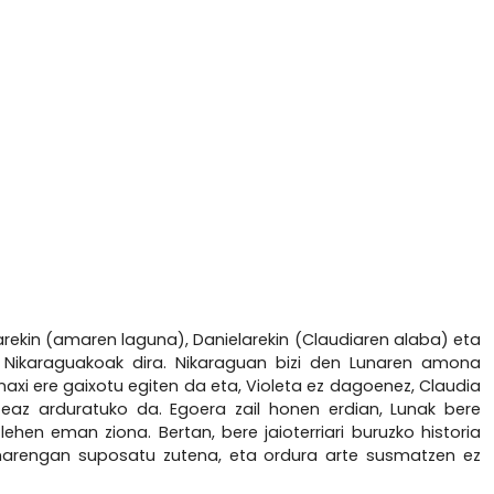
diarekin (amaren laguna), Danielarekin (Claudiaren alaba) eta
z, Nikaraguakoak dira. Nikaraguan bizi den Lunaren amona
naxi ere gaixotu egiten da eta, Violeta ez dagoenez, Claudia
tzeaz arduratuko da. Egoera zail honen erdian, Lunak bere
ehen eman ziona. Bertan, bere jaioterriari buruzko historia
marengan suposatu zutena, eta ordura arte susmatzen ez