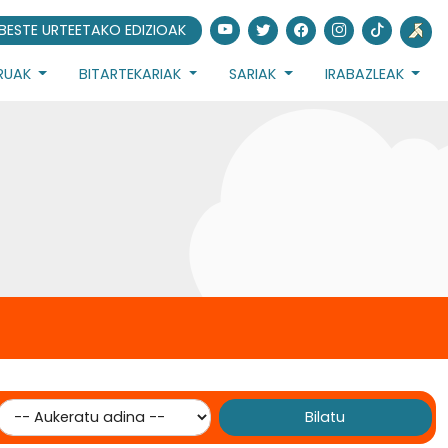
BESTE URTEETAKO EDIZIOAK
URUAK
BITARTEKARIAK
SARIAK
IRABAZLEAK
Bilatu