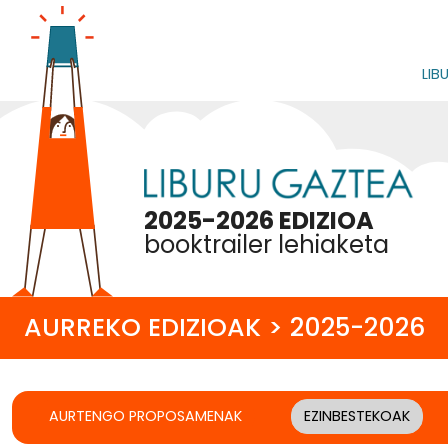
LIB
2025-2026 EDIZIOA
booktrailer lehiaketa
AURREKO EDIZIOAK > 2025-2026
AURTENGO PROPOSAMENAK
EZINBESTEKOAK