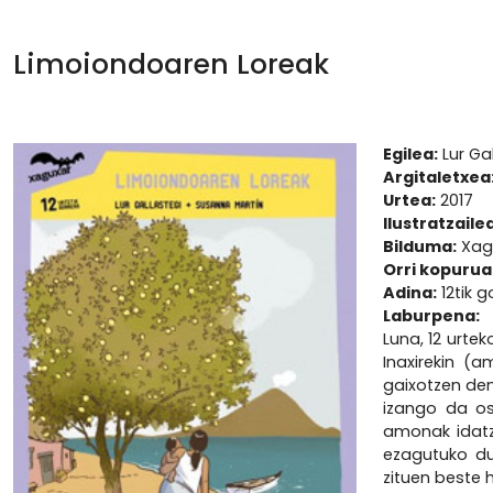
Limoiondoaren Loreak
Egilea:
Lur Ga
Argitaletxea
Urtea:
2017
Ilustratzailea
Bilduma:
Xagu
Orri kopurua
Adina:
12tik g
Laburpena:
Luna, 12 urte
Inaxirekin (
gaixotzen den
izango da osp
amonak idatzi
ezagutuko du
zituen beste 