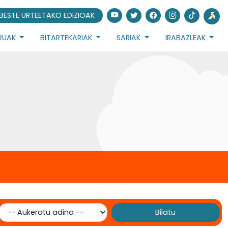
BESTE URTEETAKO EDIZIOAK
URUAK
BITARTEKARIAK
SARIAK
IRABAZLEAK
Bilatu