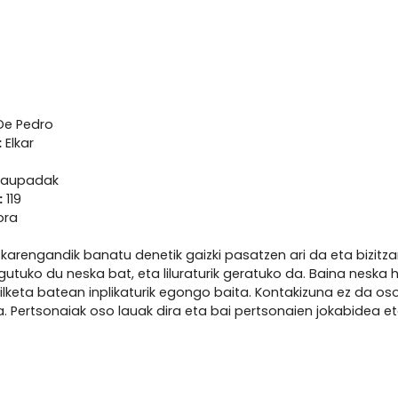
De Pedro
:
Elkar
taupadak
:
119
ora
karengandik banatu denetik gaizki pasatzen ari da eta bizitzaren
gutuko du neska bat, eta liluraturik geratuko da. Baina neska h
lketa batean inplikaturik egongo baita. Kontakizuna ez da oso e
 Pertsonaiak oso lauak dira eta bai pertsonaien jokabidea eta