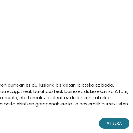
 aurrean ez du ilusiorik, bizikletan ibiltzeko ez bada.
au ezagutzeak buruhausteak baino ez dizkio ekarriko Aitorri,
rreala, eta tamalez, egileak ez du lortzen irakurlea
 baita ekintzen garapenak ere ia-ia hasieratik aurreikusten
ATZERA