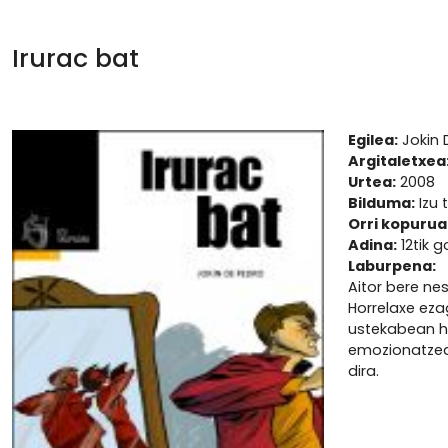
Irurac bat
Egilea:
Jokin 
Argitaletxea
Urtea:
2008
Bilduma:
Izu 
Orri kopurua
Adina:
12tik g
Laburpena:
Aitor bere nes
Horrelaxe eza
ustekabean hi
emozionatzea.
dira.