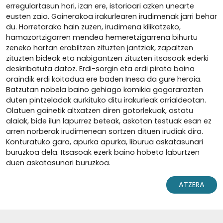
erregulartasun hori, izan ere, istorioari azken unearte
eusten zaio. Gainerakoa irakurlearen irudimenak jarri behar
du. Horretarako hain zuzen, irudimena kilikatzeko,
hamazortzigarren mendea hemeretzigarrena bihurtu
zeneko hartan erabiltzen zituzten jantziak, zapaltzen
zituzten bideak eta nabigantzen zituzten itsasoak ederki
deskribatuta datoz. Erdi-sorgin eta erdi pirata baina
oraindik erdi koitadua ere baden Inesa da gure heroia.
Batzutan nobela baino gehiago komikia gogorarazten
duten pintzeladak aurkituko ditu irakurleak orrialdeotan.
Olatuen gainetik altxatzen diren gotorlekuak, ostatu
alaiak, bide ilun lapurrez beteak, askotan testuak esan ez
arren norberak irudimenean sortzen dituen irudiak dira.
Konturatuko gara, apurka apurka, liburua askatasunari
buruzkoa dela. Itsasoak ezerk baino hobeto laburtzen
duen askatasunari buruzkoa.
ATZERA