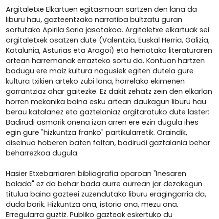
Argitaletxe Elkartuen egitasmoan sartzen den lana da
liburu hau, gazteentzako narratiba bultzatu guran
sortutako Apirila Saria jasotakoa. Argitaletxe elkartuak sei
argitaletxek osatzen dute (Valentzia, Euskal Herria, Galizia,
Katalunia, Asturias eta Aragoi) eta herriotako literaturaren
artean harremanak errazteko sortu da. Kontuan hartzen
badugu ere maiz kultura nagusiek egiten dutela gure
kultura txikien arteko zubi lana, horrelako ekimenen
garrantziaz ohar gaitezke. Ez dakit zehatz zein den elkarlan
horren mekanika baina esku artean daukagun liburu hau
berau katalanez eta gaztelaniaz argitaratuko dute laster:
Badirudi asmorik onena izan arren ere ezin dugula ihes
egin gure "hizkuntza franko" partikularretik. Oraindik,
diseinua hoberen baten faltan, badirudi gaztalania behar
beharrezkoa dugula.
Hasier Etxebarriaren bibliografia oparoan "Inesaren
balada" ez da behar bada aurre aurrean jar dezakegun
titulua baina gazteei zuzendutako liburu eragingarria da,
duda barik. Hizkuntza ona, istorio ona, mezu ona.
Erregularra guztiz. Publiko gazteak eskertuko du