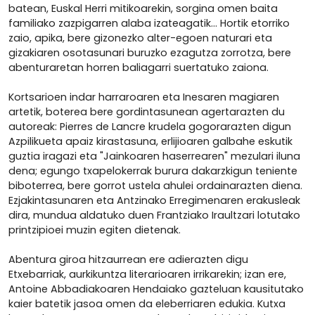
batean, Euskal Herri mitikoarekin, sorgina omen baita
familiako zazpigarren alaba izateagatik... Hortik etorriko
zaio, apika, bere gizonezko alter-egoen naturari eta
gizakiaren osotasunari buruzko ezagutza zorrotza, bere
abenturaretan horren baliagarri suertatuko zaiona.
Kortsarioen indar harraroaren eta Inesaren magiaren
artetik, boterea bere gordintasunean agertarazten du
autoreak: Pierres de Lancre krudela gogorarazten digun
Azpilikueta apaiz kirastasuna, erlijioaren galbahe eskutik
guztia iragazi eta "Jainkoaren haserrearen" mezulari iluna
dena; egungo txapelokerrak burura dakarzkigun teniente
biboterrea, bere gorrot ustela ahulei ordainarazten diena.
Ezjakintasunaren eta Antzinako Erregimenaren erakusleak
dira, mundua aldatuko duen Frantziako Iraultzari lotutako
printzipioei muzin egiten dietenak.
Abentura giroa hitzaurrean ere adierazten digu
Etxebarriak, aurkikuntza literarioaren irrikarekin; izan ere,
Antoine Abbadiakoaren Hendaiako gazteluan kausitutako
kaier batetik jasoa omen da eleberriaren edukia. Kutxa