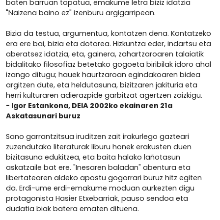
baten barruan topatua, emakume letra biziz idatzia
"Naizena baino ez" izenburu argigarripean.
Bizia da testua, argumentua, kontatzen dena. Kontatzeko
era ere bai, bizia eta dotorea. Hizkuntza eder, indartsu eta
aberatsez idatzia, eta, gainera, zahartzaroaren talaiatik
bidalitako filosofiaz betetako gogoeta biribilak idoro ahal
izango ditugu; hauek haurtzaroan egindakoaren bidea
argitzen dute, eta heldutasuna, bizitzaren jakituria eta
herri kulturaren adierazpide garbitzat agertzen zaizkigu.
- Igor Estankona, DEIA 2002ko ekainaren 21a
Askatasunari buruz
Sano garrantzitsua iruditzen zait irakurlego gazteari
zuzendutako literaturak liburu honek erakusten duen
bizitasuna edukitzea, eta baita halako lañotasun
askatzaile bat ere. "Inesaren baladan" abentura eta
libertatearen aldeko apostu gogorrari buruz hitz egiten
da. Erdi-ume erdi-emakume moduan aurkezten digu
protagonista Hasier Etxebarriak, pauso sendoa eta
dudatia biak batera ematen dituena.