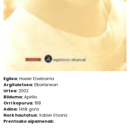
Egilea:
Hasier Etxebarria
Argitaletxea:
Elkarlanean
Urtea:
2002
Bilduma:
Apirila
Orri kopurua:
168
Adina:
14tik gora
Nork hautatua:
Xabier Etxaniz
Prentsako aipamenak: