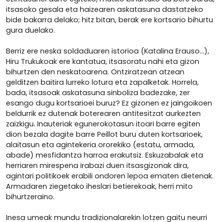
itsasoko gesala eta haizearen askatasuna dastatzeko
bide bakarra delako; hitz bitan, berak ere kortsario bihurtu
gura duelako.
Berriz ere neska soldaduaren istorioa (Katalina Erauso...),
Hiru Trukukoak ere kantatua, itsasoratu nahi eta gizon
bihurtzen den neskatoarena. Ontziratzean atzean
gelditzen baitira lurreko lotura eta zapalketak. Horrela,
bada, itsasoak askatasuna sinboliza badezake, zer
esango dugu kortsarioei buruz? Ez gizonen ez jaingoikoen
beldurrik ez dutenak boterearen antitesitzat aurkezten
zaizkigu. Inauteriak egunerokotasun itoari barre egiten
dion bezala dagite barre Peillot buru duten kortsarioek,
alaitasun eta agintekeria ororekiko (estatu, armada,
abade) mesfidantza harroa erakutsiz. Eskuzabalak eta
herriaren mirespena irabazi duen itsasgizonak dira,
agintari politikoek erabili ondoren lepoa ematen dietenak.
Armadaren ziegetako iheslari betierekoak, herri mito
bihurtzeraino.
Inesa umeak mundu tradizionalarekin lotzen gaitu neurri