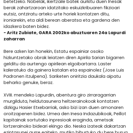
betetzeko. Nobelak, ikertzaile batek aurkitu duen Inesak
berak zahartzaroan idatzitako eskuizkribuaren fikzioari
eutsiz, ontziratu arteko urte horiek kontatzen ditu,
ironiarekin, eta aldi berean aberatsa eta gardena den
idazkera baten bidez.
- Aritz Zubiate, GARA 2002ko abuztuaren 24a
Lapurdi
zaharran
Bere azken lan honekin, Estatu espainiar osoko
hizkuntzetako obrak leiatzen diren Apirila Sarian bigarren
gelditu da aurtengo apirilean elgoibartarra. Laster
kaleratuko da gainera katalan eta espainolez (Jose Luis
Padronen itzulpena). Sariketen oniritzia daukala aipatu
beharko genuke, beraz.
XVIII. mendeko Lapurdin, abentura giro zirraragarrian
murgilduta, heldutasunera heltzerainokoak kontatzen
dizkigu Hasier Etxebarriak, asko bizi izan duen amonaren
oroitzapenen bidez. Umea den Inesa Indazubikoak, Peillot
kapitainak sortutako inpresioak eraginda, ametsak
lortzerainoko bideari ekingo dio. Neska izateak dakartzan
ezintasunei aurre egiteko, mutiko bihurtuko du bere burua,