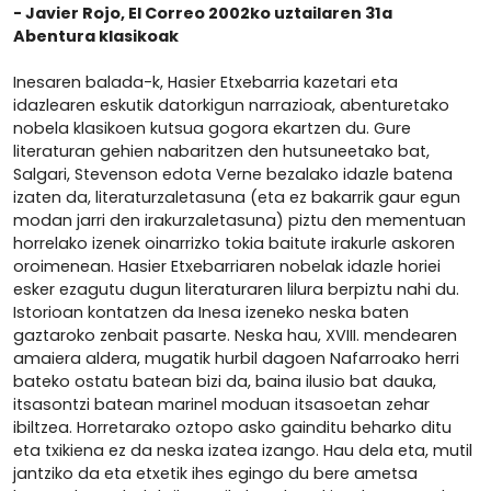
- Javier Rojo, El Correo 2002ko uztailaren 31a
Abentura klasikoak
Inesaren balada-k, Hasier Etxebarria kazetari eta
idazlearen eskutik datorkigun narrazioak, abenturetako
nobela klasikoen kutsua gogora ekartzen du. Gure
literaturan gehien nabaritzen den hutsuneetako bat,
Salgari, Stevenson edota Verne bezalako idazle batena
izaten da, literaturzaletasuna (eta ez bakarrik gaur egun
modan jarri den irakurzaletasuna) piztu den mementuan
horrelako izenek oinarrizko tokia baitute irakurle askoren
oroimenean. Hasier Etxebarriaren nobelak idazle horiei
esker ezagutu dugun literaturaren lilura berpiztu nahi du.
Istorioan kontatzen da Inesa izeneko neska baten
gaztaroko zenbait pasarte. Neska hau, XVIII. mendearen
amaiera aldera, mugatik hurbil dagoen Nafarroako herri
bateko ostatu batean bizi da, baina ilusio bat dauka,
itsasontzi batean marinel moduan itsasoetan zehar
ibiltzea. Horretarako oztopo asko gainditu beharko ditu
eta txikiena ez da neska izatea izango. Hau dela eta, mutil
jantziko da eta etxetik ihes egingo du bere ametsa