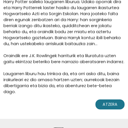
Harry Potter saileko laugarren liburua. Udako oporrak dira
eta Harry Potterrek laster hasiko du laugarren ikasturtea
Hogwartseko Azti eta Sorgin Eskolan. Hara joateko falta
diren egunak zenbatzen ari da Harry: han sorginkeria
berriak izango ditu ikasteko, quidditchean ere jokatu
beharko du, eta oraindik badu zer miatu eta aztertu
Hogwartseko gazteluan. Baina Harryk kontuz ibili beharko
du, han ustekabeko arriskuak baitauzka zain...
Oraindik ere J.K. Rowlingek harriturik eta liluratuta uzten
gaitu ekintzaz beteriko bere narrazio aberatsaren indarrez.
Laugarren liburu hau trinkoa da, eta orri asko ditu, baina
irakurleari ez dio arnasa hartzen uzten; aurrekoak bezain
dibertigarria eta bizia da, eta abenturez bete-betea
dago.
ATZERA