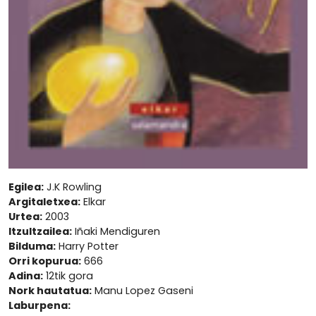
Egilea:
J.K Rowling
Argitaletxea:
Elkar
Urtea:
2003
Itzultzailea:
Iñaki Mendiguren
Bilduma:
Harry Potter
Orri kopurua:
666
Adina:
12tik gora
Nork hautatua:
Manu Lopez Gaseni
Laburpena: