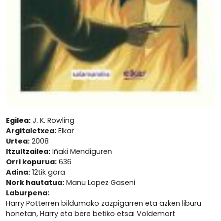
Egilea:
J. K. Rowling
Argitaletxea:
Elkar
Urtea:
2008
Itzultzailea:
Iñaki Mendiguren
Orri kopurua:
636
Adina:
12tik gora
Nork hautatua:
Manu Lopez Gaseni
Laburpena:
Harry Potterren bildumako zazpigarren eta azken liburu
honetan, Harry eta bere betiko etsai Voldemort