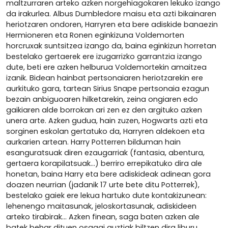
maltzurraren arteko azken norgehiagokaren lekuko izango
da irakurlea. Albus Dumbledore maisu eta azti bikainaren
heriotzaren ondoren, Harryren eta bere adiskide banaezin
Hermioneren eta Ronen eginkizuna Voldemorten
horcruxak suntsitzea izango da, baina eginkizun horretan
bestelako gertaerek ere izugarrizko garrantzia izango
dute, beti ere azken helburua Voldemortekin amaitzea
izanik. Bidean hainbat pertsonaiaren heriotzarekin ere
aurkituko gara, tartean Sirius Snape pertsonaia ezagun
bezain anbiguoaren hilketarekin, zeina ongiaren edo
gaikiaren alde borrokan ari zen ez den argituko azken
unera arte. Azken gudua, hain zuzen, Hogwarts azti eta
sorginen eskolan gertatuko da, Harryren aldekoen eta
aurkarien artean. Harry Potterren bilduman hain
esanguratsuak diren ezaugarriak (fantasia, abentura,
gertaera korapilatsuak…) berriro errepikatuko dira ale
honetan, baina Harry eta bere adiskideak adinean gora
doazen neurrian (jadanik 17 urte bete ditu Potterrek),
bestelako gaiek ere lekua hartuko dute kontakizunean:
lehenengo maitasunak, jeloskortasunak, adiskideen
arteko tirabirak… Azken finean, saga baten azken ale
batek behar dituen osagai guztiak biltzen dira liburu