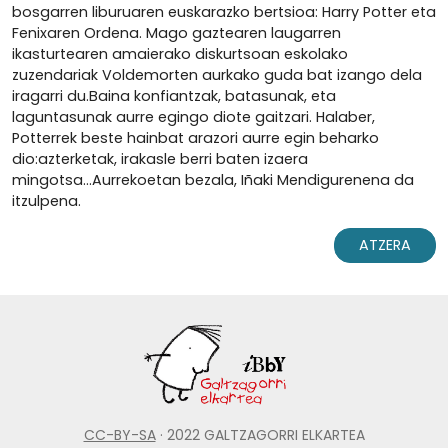
bosgarren liburuaren euskarazko bertsioa: Harry Potter eta
Fenixaren Ordena. Mago gaztearen laugarren
ikasturtearen amaierako diskurtsoan eskolako
zuzendariak Voldemorten aurkako guda bat izango dela
iragarri du.Baina konfiantzak, batasunak, eta
laguntasunak aurre egingo diote gaitzari. Halaber,
Potterrek beste hainbat arazori aurre egin beharko
dio:azterketak, irakasle berri baten izaera
mingotsa...Aurrekoetan bezala, Iñaki Mendigurenena da
itzulpena.
ATZERA
CC-BY-SA
· 2022 GALTZAGORRI ELKARTEA