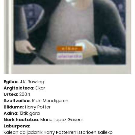
Egilea:
J.K. Rowling
Argitaletxea:
Elkar
Urtea:
2004
Itzultzailea:
Iñaki Mendiguren
Bilduma:
Harry Potter
Adina:
12tik gora
Nork hautatua:
Manu Lopez Gaseni
Laburpena:
Kalean da jadanik Harry Potterren istorioen saileko