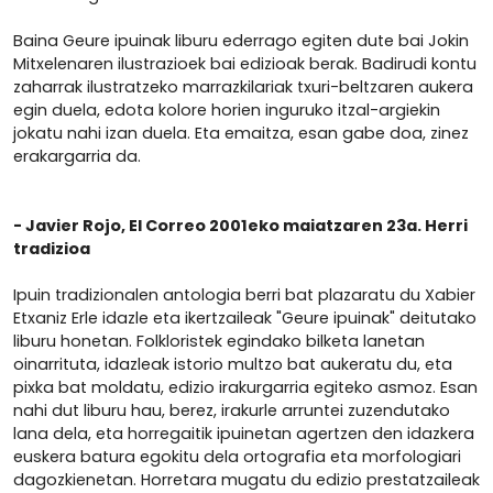
Baina Geure ipuinak liburu ederrago egiten dute bai Jokin
Mitxelenaren ilustrazioek bai edizioak berak. Badirudi kontu
zaharrak ilustratzeko marrazkilariak txuri-beltzaren aukera
egin duela, edota kolore horien inguruko itzal-argiekin
jokatu nahi izan duela. Eta emaitza, esan gabe doa, zinez
erakargarria da.
- Javier Rojo, El Correo 2001eko maiatzaren 23a.
Herri
tradizioa
Ipuin tradizionalen antologia berri bat plazaratu du Xabier
Etxaniz Erle idazle eta ikertzaileak "Geure ipuinak" deitutako
liburu honetan. Folkloristek egindako bilketa lanetan
oinarrituta, idazleak istorio multzo bat aukeratu du, eta
pixka bat moldatu, edizio irakurgarria egiteko asmoz. Esan
nahi dut liburu hau, berez, irakurle arruntei zuzendutako
lana dela, eta horregaitik ipuinetan agertzen den idazkera
euskera batura egokitu dela ortografia eta morfologiari
dagozkienetan. Horretara mugatu du edizio prestatzaileak