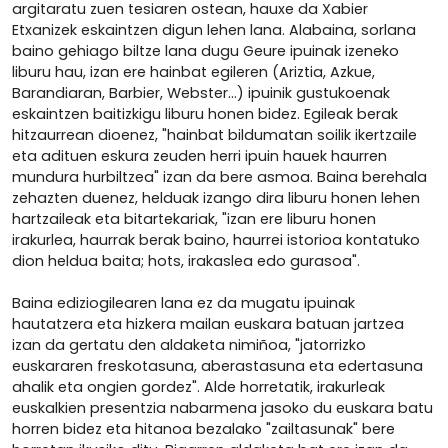
argitaratu zuen tesiaren ostean, hauxe da Xabier
Etxanizek eskaintzen digun lehen lana. Alabaina, sorlana
baino gehiago biltze lana dugu Geure ipuinak izeneko
liburu hau, izan ere hainbat egileren (Ariztia, Azkue,
Barandiaran, Barbier, Webster…) ipuinik gustukoenak
eskaintzen baitizkigu liburu honen bidez. Egileak berak
hitzaurrean dioenez, "hainbat bildumatan soilik ikertzaile
eta adituen eskura zeuden herri ipuin hauek haurren
mundura hurbiltzea" izan da bere asmoa. Baina berehala
zehazten duenez, helduak izango dira liburu honen lehen
hartzaileak eta bitartekariak, "izan ere liburu honen
irakurlea, haurrak berak baino, haurrei istorioa kontatuko
dion heldua baita; hots, irakaslea edo gurasoa".
Baina ediziogilearen lana ez da mugatu ipuinak
hautatzera eta hizkera mailan euskara batuan jartzea
izan da gertatu den aldaketa nimiñoa, "jatorrizko
euskararen freskotasuna, aberastasuna eta edertasuna
ahalik eta ongien gordez". Alde horretatik, irakurleak
euskalkien presentzia nabarmena jasoko du euskara batu
horren bidez eta hitanoa bezalako "zailtasunak" bere