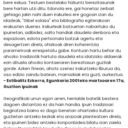
bere eskua. Testuen bestelako hizkuntz berezitasunak
bere hartan utzi ditu. Edonola ere, gai honetaz zerbait
gehiago jakin nahi duen irakurlea ere gogoan izan du
idazleak, "Gibel solasa" eta bibliografia egiterakoan
erakusten duenez. Irakurleak batzuetan nabarituko du
ipuinetan, adibidez, salto handiak daudela denbora eta
espazioan, edota pertsonaia batzuk agertu eta
desagertzen direla, ohizkoak diren koherentzia
parametroak errespetatu gabe. Kontuan hartu behar du
ahozko tradiziotik hartuta daudela eta idatzizko aldaerak
ezin dituela ahozko kontaeraren berezitasun guztiak
gorde. Azken finean, ahots ozenez irakurtzeko liburua da,
oso edizio zaindu batean, marrazkiak eta guzti, aurkeztua.
- Estibalitz Ezkerra, Egunkaria 2001eko martxoaren 17a,
Guztion ipuinak
Geografikoki urrun egon arren, herrialde batetik bestera
dagoen distantzia ez da hain handia. Ipuin tradizioari
begiratzea baino ez dago benetan ohartzeko kultura
guztietan antzeko kezkak eta arazoak planteatzen direla,
eta ipuinen bidez antzeko konponbidea bilatu izan zaiela.