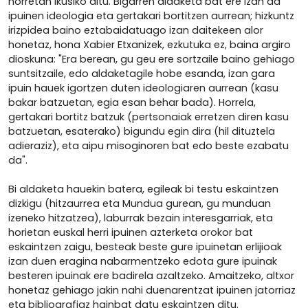
horretan ikusiko ditu. Bigarren aldaketa bat ere izan da
ipuinen ideologia eta gertakari bortitzen aurrean; hizkuntz
irizpidea baino eztabaidatuago izan daitekeen alor
honetaz, hona Xabier Etxanizek, ezkutuka ez, baina argiro
dioskuna: "Era berean, gu geu ere sortzaile baino gehiago
suntsitzaile, edo aldaketagile hobe esanda, izan gara
ipuin hauek igortzen duten ideologiaren aurrean (kasu
bakar batzuetan, egia esan behar bada). Horrela,
gertakari bortitz batzuk (pertsonaiak erretzen diren kasu
batzuetan, esaterako) bigundu egin dira (hil dituztela
adieraziz), eta aipu misoginoren bat edo beste ezabatu
da".
Bi aldaketa hauekin batera, egileak bi testu eskaintzen
dizkigu (hitzaurrea eta Mundua gurean, gu munduan
izeneko hitzatzea), laburrak bezain interesgarriak, eta
horietan euskal herri ipuinen azterketa orokor bat
eskaintzen zaigu, besteak beste gure ipuinetan erlijioak
izan duen eragina nabarmentzeko edota gure ipuinak
besteren ipuinak ere badirela azaltzeko. Amaitzeko, altxor
honetaz gehiago jakin nahi duenarentzat ipuinen jatorriaz
eta bibliografiaz hainbat datu eskaintzen ditu.