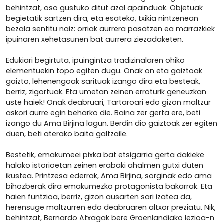
behintzat, oso gustuko ditut azal apainduak. Objetuak
begietatik sartzen dira, eta esateko, txikia nintzenean
bezala sentitu naiz: orriak aurrera pasatzen ea marrazkiek
ipuinaren xehetasunen bat aurrera ziezadaketen.
Edukiari begirtuta, ipuingintza tradizinalaren ohiko
elementuekin topo egiten dugu. Onak on eta gaiztoak
gaizto, lehenengoak sarituak izango dira eta besteak,
berriz, zigortuak. Eta umetan zeinen erroturik geneuzkan
uste haiek! Onak deabruari, Tartaroari edo gizon maltzur
askori aurre egin beharko die. Baina zer gerta ere, beti
izango du Ama Birjina lagun. Berdin dio gaiztoak zer egiten
duen, beti aterako baita galtzaile.
Bestetik, emakumeei pixka bat etsigarria gerta dakieke
halako istorioetan zeinen erabaki ahalmen gutxi duten
ikustea. Printzesa ederrak, Ama Birjina, sorginak edo ama
bihozberak dira emakumezko protagonista bakarrak. Eta
haien funtzioa, berriz, gizon ausarten sari izatea da,
herensuge maltzurren edo deabruaren altxor preziatu. Nik,
behintzat, Bernardo Atxagak bere Groenlandiako lezioa-n