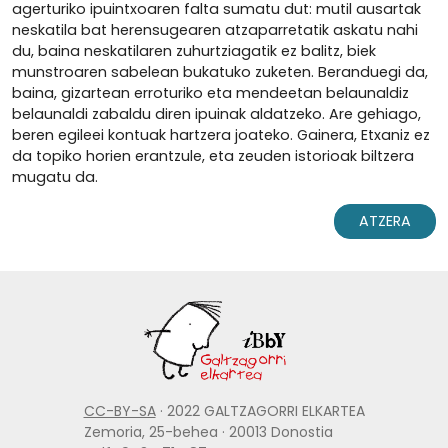
agerturiko ipuintxoaren falta sumatu dut: mutil ausartak
neskatila bat herensugearen atzaparretatik askatu nahi
du, baina neskatilaren zuhurtziagatik ez balitz, biek
munstroaren sabelean bukatuko zuketen. Beranduegi da,
baina, gizartean erroturiko eta mendeetan belaunaldiz
belaunaldi zabaldu diren ipuinak aldatzeko. Are gehiago,
beren egileei kontuak hartzera joateko. Gainera, Etxaniz ez
da topiko horien erantzule, eta zeuden istorioak biltzera
mugatu da.
ATZERA
CC-BY-SA
· 2022 GALTZAGORRI ELKARTEA
Zemoria, 25-behea · 20013 Donostia