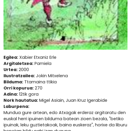
Egilea:
Xabier Etxaniz Erle
Argitaletxea:
Pamiela
Urtea:
2000
Ilustratzailea:
Jokin Mitxelena
Bilduma:
Ttamaina ttikia
Orri kopurua:
270
Adina:
12tik gora
Nork hautatua:
Migel Asiain, Juan Kruz Igerabide
Laburpena:
Mundua gure artean, edo Atxagak erderaz argitaratu den
euskal herri ipuinen bilduma batean zioen bezala, "betiko
ipuinak, leku guztietakoak, baina euskeraz", horixe da liburu