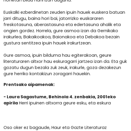
honetan bildu nahi izan duguna.
Euskalki ezberdinetan zeuden ipuin hauek euskera batuan
jarri ditugu, baina hori bai, jatorrizko euskararen
freskotasuna, aberastasuna eta edertasuna ahalik eta
ongien gordez. Horrela, gure asmoa izan da Gernikako
irakurlea, Bakaikoakoa, Baionakoa eta Debakoa bezain
gustura sentitzea ipuin hauek irakurtzean.
Gure asmoa, ipuin bilduma hau egiterakoan, geure
literaturaren altxor hau eskuragarri jartzea izan da. Eta guk
gozatu dugun bezala zuk zeuk, irakurle, goza dezakezun
gure herriko kontakizun zoragarri hauekin.
Prentsako aipamenak:
- Laura Sagastume, Behinola 4. zenbakia, 2001eko
apirila
Herri ipuinen altxorra geure esku, eta eskura
Oso oker ez bagaude, Haur eta Gazte Literaturaz