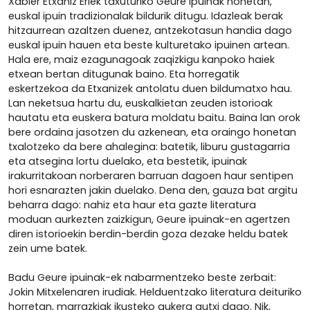
Xabier Etxaniz Erlek taxuturiko Geure ipuinak honetan,
euskal ipuin tradizionalak bildurik ditugu. Idazleak berak
hitzaurrean azaltzen duenez, antzekotasun handia dago
euskal ipuin hauen eta beste kulturetako ipuinen artean.
Hala ere, maiz ezagunagoak zaqizkigu kanpoko haiek
etxean bertan ditugunak baino. Eta horregatik
eskertzekoa da Etxanizek antolatu duen bildumatxo hau.
Lan neketsua hartu du, euskalkietan zeuden istorioak
hautatu eta euskera batura moldatu baitu. Baina lan orok
bere ordaina jasotzen du azkenean, eta oraingo honetan
txalotzeko da bere ahalegina: batetik, liburu gustagarria
eta atsegina lortu duelako, eta bestetik, ipuinak
irakurritakoan norberaren barruan dagoen haur sentipen
hori esnarazten jakin duelako. Dena den, gauza bat argitu
beharra dago: nahiz eta haur eta gazte literatura
moduan aurkezten zaizkigun, Geure ipuinak-en agertzen
diren istorioekin berdin-berdin goza dezake heldu batek
zein ume batek.
Badu Geure ipuinak-ek nabarmentzeko beste zerbait:
Jokin Mitxelenaren irudiak. Helduentzako literatura deituriko
horretan, marrazkiak ikusteko aukera gutxi dago. Nik,