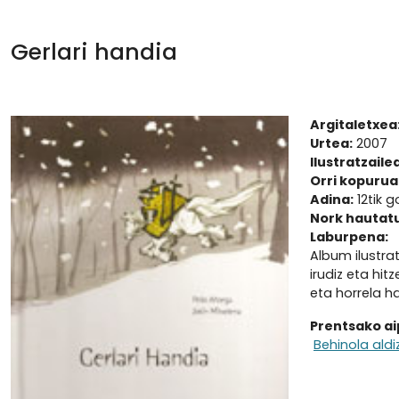
Gerlari handia
Argitaletxea
Urtea:
2007
Ilustratzailea
Orri kopurua
Adina:
12tik g
Nork hautat
Laburpena:
Album ilustra
irudiz eta hi
eta horrela h
Prentsako a
Behinola aldi