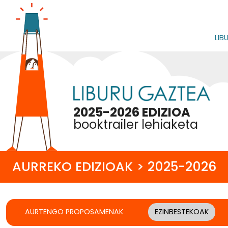
LIB
2025-2026 EDIZIOA
booktrailer lehiaketa
AURREKO EDIZIOAK > 2025-2026
AURTENGO PROPOSAMENAK
EZINBESTEKOAK