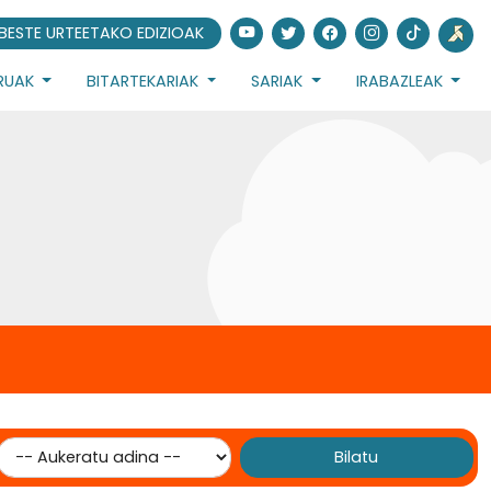
BESTE URTEETAKO EDIZIOAK
URUAK
BITARTEKARIAK
SARIAK
IRABAZLEAK
Bilatu