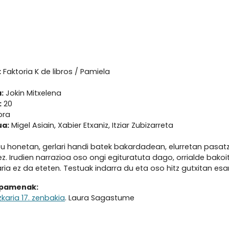
:
Faktoria K de libros / Pamiela
:
Jokin Mitxelena
:
20
ora
ua:
Migel Asiain, Xabier Etxaniz, Itziar Zubizarreta
tu honetan, gerlari handi batek bakardadean, elurretan pasat
tzez. Irudien narrazioa oso ongi egituratuta dago, orrialde bak
aria ez da eteten. Testuak indarra du eta oso hitz gutxitan es
ipamenak:
zkaria 17. zenbakia
. Laura Sagastume