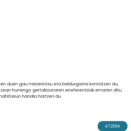
zen duen gau misteriotsu eta beldurgarria kontatzen du,
oitzean hurrengo gertakizunaren erreferentziak ematen ditu
anahitasun handia hartzen du.
ATZERA