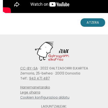
ATZERA
CC-BY-SA
· 2022 GALTZAGORRI ELKARTEA
Zemoria, 25-behea · 20013 Donostia
Telf.:
943 471 487
Harremanetarako
Lege oharra
Cookien konfigurazioa aldatu
LAGUNTZAILEAK: