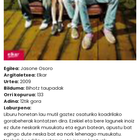
Egilea:
Jasone Osoro
Argitaletxea:
Elkar
Urtea:
2009
Bilduma:
Bihotz taupadak
Orri kopurua:
133
Adina:
12tik gora
Laburpena:
Liburu honetan lau mutil gaztez osaturiko koadrilako
gorabeherak kontatzen dira. Ezekiel eta bere lagunek inoiz
ez dute neskarik musukatu eta egun batean, apustu bat
egingo dute neska bat ea nork lehenago musukatu.