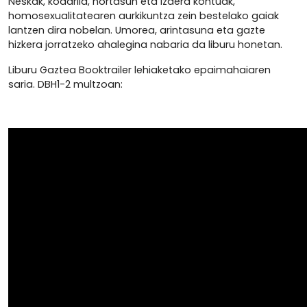
Neskak, koadrila, nortasun eta izaera kontuak,
homosexualitatearen aurkikuntza zein bestelako gaiak
lantzen dira nobelan. Umorea, arintasuna eta gazte
hizkera jorratzeko ahalegina nabaria da liburu honetan.
Liburu Gaztea Booktrailer lehiaketako epaimahaiaren
saria. DBH1-2 multzoan: