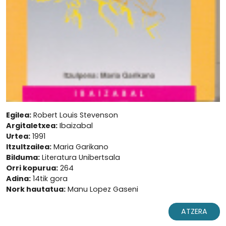
Egilea:
Robert Louis Stevenson
Argitaletxea:
Ibaizabal
Urtea:
1991
Itzultzailea:
Maria Garikano
Bilduma:
Literatura Unibertsala
Orri kopurua:
264
Adina:
14tik gora
Nork hautatua:
Manu Lopez Gaseni
ATZERA