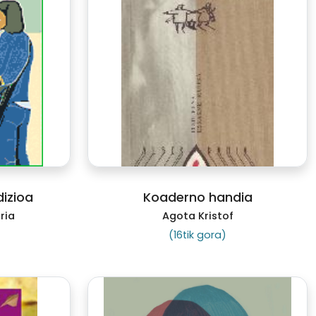
izioa
Koaderno handia
ria
Agota Kristof
(16tik gora)