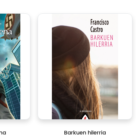
na
Barkuen hilerria