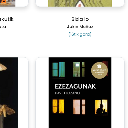
skutik
Bizia lo
eta
Jokin Muñoz
(16tik gora)