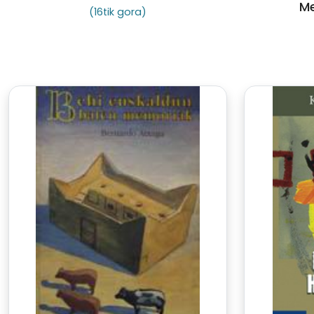
Me
(16tik gora)