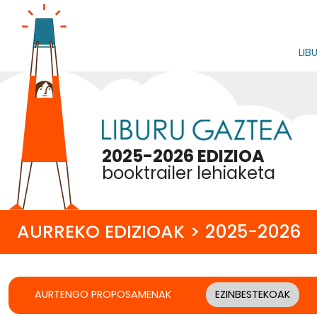
LIB
2025-2026 EDIZIOA
booktrailer lehiaketa
AURREKO EDIZIOAK > 2025-2026
AURTENGO PROPOSAMENAK
EZINBESTEKOAK