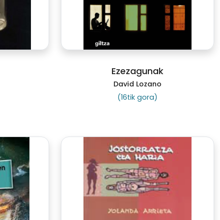
Ezezagunak
David Lozano
(16tik gora)