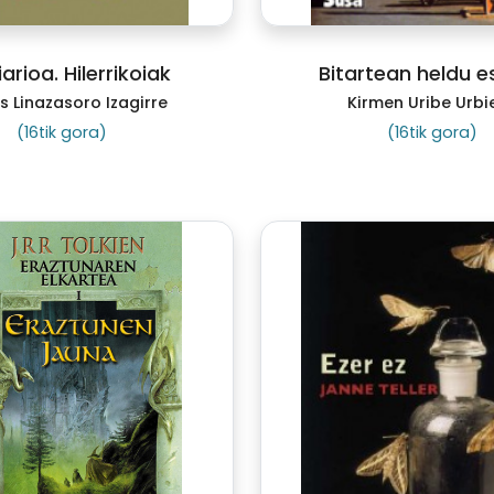
arioa. Hilerrikoiak
Bitartean heldu e
s Linazasoro Izagirre
Kirmen Uribe Urbi
(16tik gora)
(16tik gora)