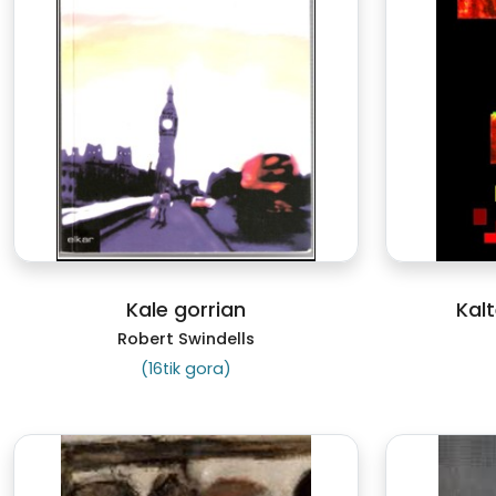
Kale gorrian
Kal
Robert Swindells
(16tik gora)