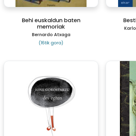
Behi euskaldun baten
Besti
memoriak
Karlo
Bernardo Atxaga
(16tik gora)