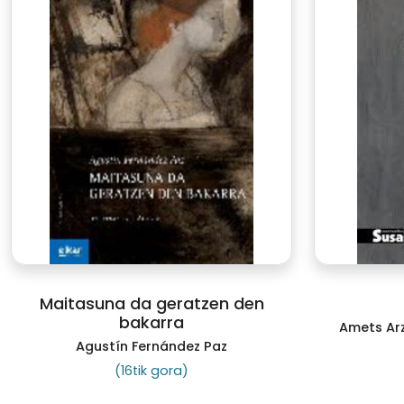
Maitasuna da geratzen den
bakarra
Amets Arz
Agustín Fernández Paz
(16tik gora)