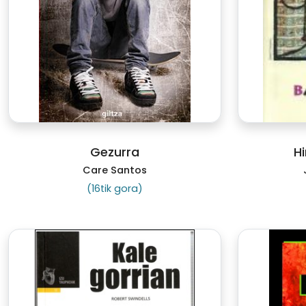
Gezurra
H
Care Santos
(16tik gora)