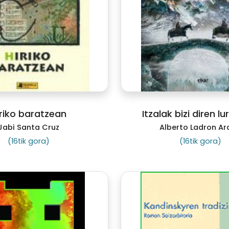
iriko baratzean
Itzalak bizi diren l
Jabi Santa Cruz
Alberto Ladron Ar
(16tik gora)
(16tik gora)