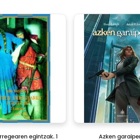
rregearen egintzak. 1
Azken garaipe