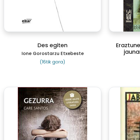
Des egiten
Eraztune
jaunar
Ione Gorostarzu Etxebeste
(16tik gora)