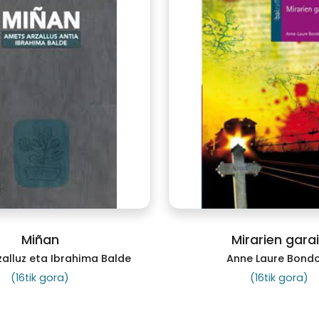
Miñan
Mirarien gara
alluz eta Ibrahima Balde
Anne Laure Bond
(16tik gora)
(16tik gora)