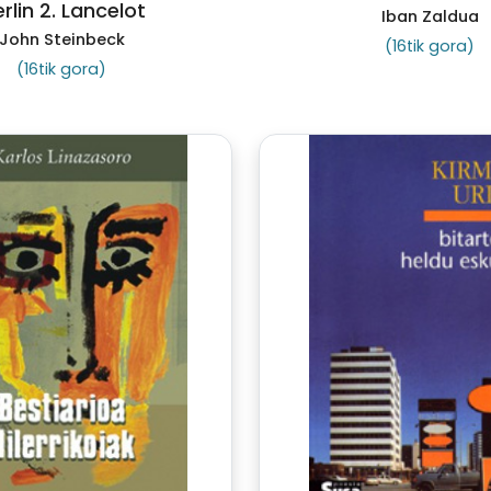
rlin 2. Lancelot
Iban Zaldua
John Steinbeck
(16tik gora)
(16tik gora)