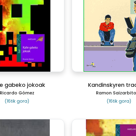
te gabeko jokoak
Kandinskyren trad
Ricardo Gómez
Ramon Saizarbito
(16tik gora)
(16tik gora)