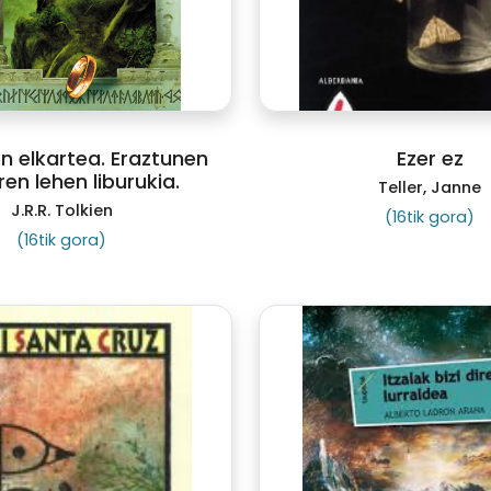
n elkartea. Eraztunen
Ezer ez
en lehen liburukia.
Teller, Janne
J.R.R. Tolkien
(16tik gora)
(16tik gora)