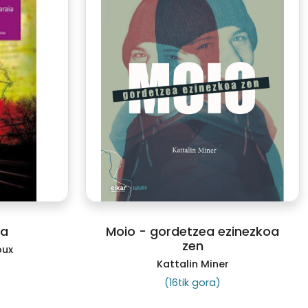
ia
Moio - gordetzea ezinezkoa
zen
oux
Kattalin Miner
(16tik gora)