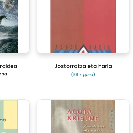
urraldea
Jostorratza eta haria
ana
(16tik gora)