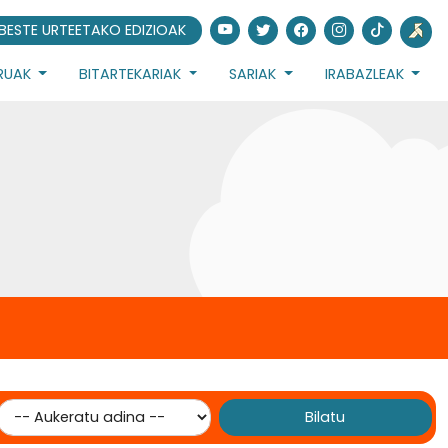
BESTE URTEETAKO EDIZIOAK
URUAK
BITARTEKARIAK
SARIAK
IRABAZLEAK
Bilatu