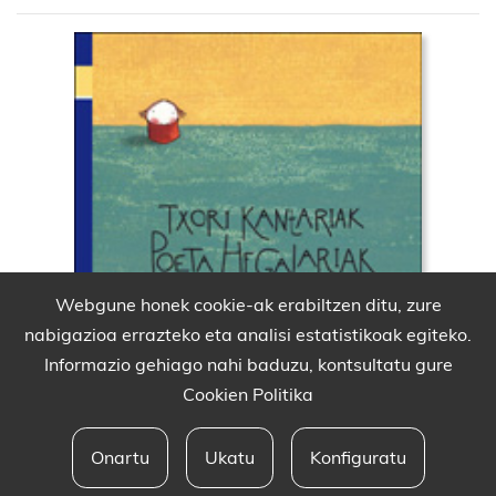
Webgune honek cookie-ak erabiltzen ditu, zure
nabigazioa errazteko eta analisi estatistikoak egiteko.
Informazio gehiago nahi baduzu, kontsultatu gure
Cookien Politika
Onartu
Ukatu
Konfiguratu