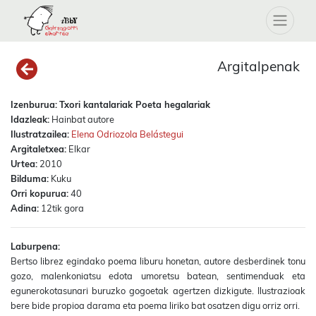
Argitalpenak
Izenburua:
Txori kantalariak Poeta hegalariak
Idazleak:
Hainbat autore
Ilustratzailea:
Elena Odriozola Belástegui
Argitaletxea:
Elkar
Urtea:
2010
Bilduma:
Kuku
Orri kopurua:
40
Adina:
12tik gora
Laburpena:
Bertso librez egindako poema liburu honetan, autore desberdinek tonu
gozo, malenkoniatsu edota umoretsu batean, sentimenduak eta
egunerokotasunari buruzko gogoetak agertzen dizkigute. Ilustrazioak
bere bide propioa darama eta poema liriko bat osatzen digu orriz orri.