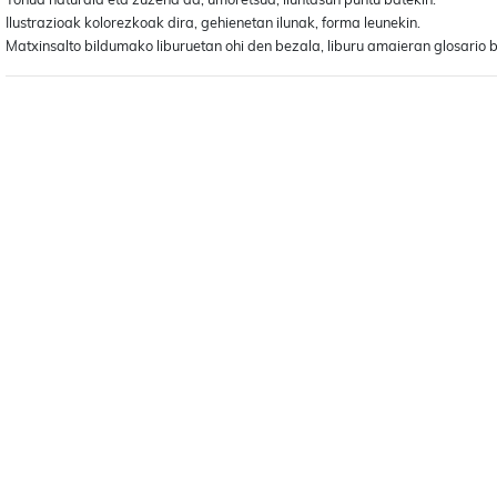
Ilustrazioak kolorezkoak dira, gehienetan ilunak, forma leunekin.
Matxinsalto bildumako liburuetan ohi den bezala, liburu amaieran glosario b