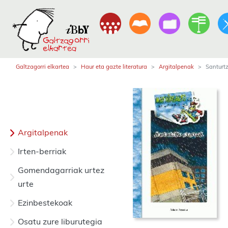
Galtzagorri elkartea
Haur eta gazte literatura
Argitalpenak
Santurt
Argitalpenak
Irten-berriak
Gomendagarriak urtez
urte
Ezinbestekoak
Osatu zure liburutegia