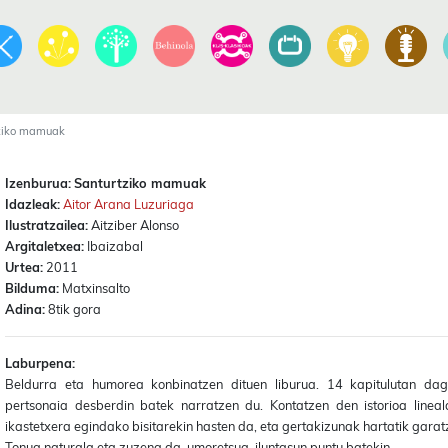
ziko mamuak
Izenburua:
Santurtziko mamuak
Idazleak:
Aitor Arana Luzuriaga
Ilustratzailea:
Aitziber Alonso
Argitaletxea:
Ibaizabal
Urtea:
2011
Bilduma:
Matxinsalto
Adina:
8tik gora
Laburpena:
Beldurra eta humorea konbinatzen dituen liburua. 14 kapitulutan dago
pertsonaia desberdin batek narratzen du. Kontatzen den istorioa linea
ikastetxera egindako bisitarekin hasten da, eta gertakizunak hartatik garat
Tonua naturala eta zuzena da, umoretsua, iluntasun puntu batekin.