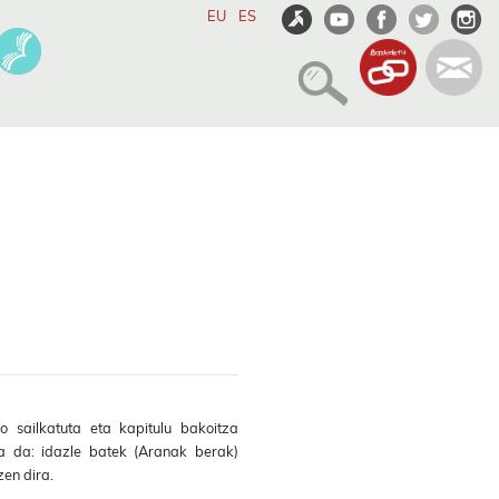
EU
ES
 sailkatuta eta kapitulu bakoitza
la da: idazle batek (Aranak berak)
zen dira.