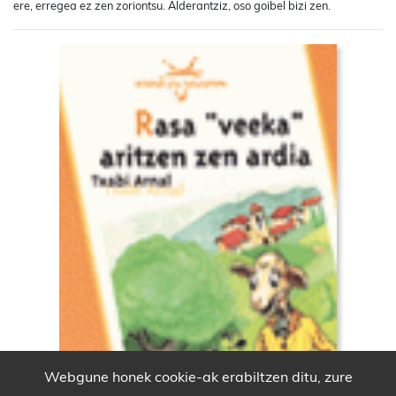
ere, erregea ez zen zoriontsu. Alderantziz, oso goibel bizi zen.
Webgune honek cookie-ak erabiltzen ditu, zure