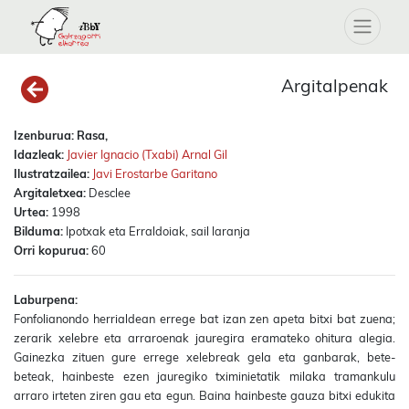
Argitalpenak
Izenburua:
Rasa,
Idazleak:
Javier Ignacio (Txabi) Arnal Gil
Ilustratzailea:
Javi Erostarbe Garitano
Argitaletxea:
Desclee
Urtea:
1998
Bilduma:
Ipotxak eta Erraldoiak, sail laranja
Orri kopurua:
60
Laburpena:
Fonfolianondo herrialdean errege bat izan zen apeta bitxi bat zuena;
zerarik xelebre eta arraroenak jauregira eramateko ohitura alegia.
Gainezka zituen gure errege xelebreak gela eta ganbarak, bete-
beteak, hainbeste ezen jauregiko tximinietatik milaka tramankulu
arraro irteten ziren gau eta egun. Baina hainbeste gauza bitxi edukita