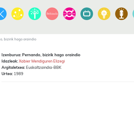
, bizirik hago oraindio
Izenburua:
Pernando, bizirik hago oraindio
Idazleak:
Xabier Mendiguren Elizegi
Argitaletxea:
Euskaltzaindia-BBK
Urtea:
1989