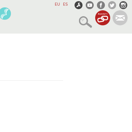
EU
ES