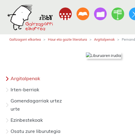
Galtzagorri elkartea
Haur eta gazte literatura
Argitalpenak
Pernando
Argitalpenak
Irten-berriak
Gomendagarriak urtez
urte
Ezinbestekoak
Osatu zure liburutegia