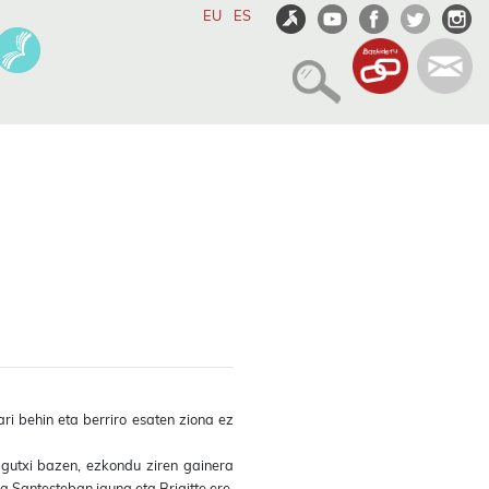
EU
ES
i behin eta berriro esaten ziona ez
 gutxi bazen, ezkondu ziren gainera
 Santesteban jauna eta Brigitte ere.