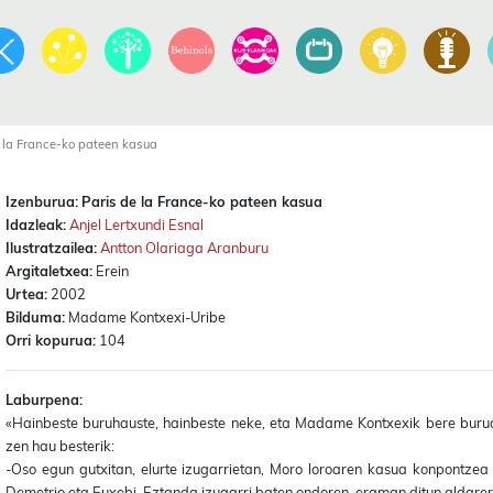
 la France-ko pateen kasua
Izenburua:
Paris de la France-ko pateen kasua
Idazleak:
Anjel Lertxundi Esnal
Ilustratzailea:
Antton Olariaga Aranburu
Argitaletxea:
Erein
Urtea:
2002
Bilduma:
Madame Kontxexi-Uribe
Orri kopurua:
104
Laburpena:
«Hainbeste buruhauste, hainbeste neke, eta Madame Kontxexik bere buruar
zen hau besterik:
-Oso egun gutxitan, elurte izugarrietan, Moro loroaren kasua konpontzea
Demetrio eta Euxebi. Eztanda izugarri baten ondoren, eraman ditun aldarera