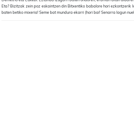
Eta? Bizitzak zein poz eskaintzen din Bitxentiko babalore hori ezkontzerik
baten betiko mixeria! Seme bat mundura ekarri (hori bai! Senarra lagun nuel