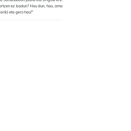
 lortzen ez badun? Hau dun, hau, ama
arik) eta gero hau!"