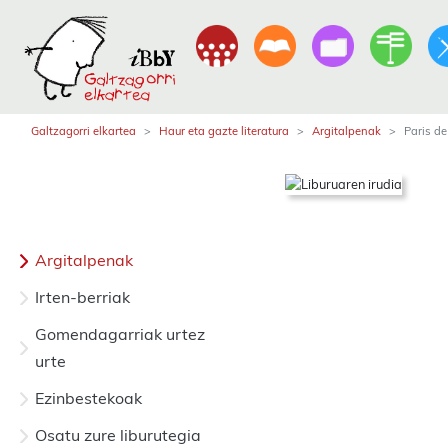
Galtzagorri elkartea
Haur eta gazte literatura
Argitalpenak
Paris de
Argitalpenak
Irten-berriak
Gomendagarriak urtez
urte
Ezinbestekoak
Osatu zure liburutegia