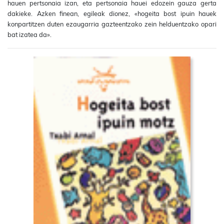
hauen pertsonaia izan, eta pertsonaia hauei edozein gauza gerta
dakieke. Azken finean, egileak dionez, «hogeita bost ipuin hauek
konpartitzen duten ezaugarria gazteentzako zein helduentzako opari
bat izatea da».