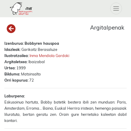
Argitalpenak
Izenburua:
Bobbyren hauspoa
Idazleak:
Garikoitz Berasaluze
Ilustratzailea:
Inma Mendiola Gardoki
Argitaletxea:
Ibaizabal
Urtea:
1999
Bilduma:
Matsinsalto
Orri kopurua:
72
Laburpena:
Eskusoinua hartuta, Bobby batetik bestera ibili zen munduan: Paris,
Amsterdam, Erroma... Baina, Euskal Herrira iristean, hemengo paisaiak
liluratuta, bertan geratu zen. Orain gure herrietako kaleetan dabil
kantari.