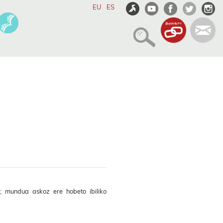
EU
ES
; mundua askoz ere hobeto ibiliko