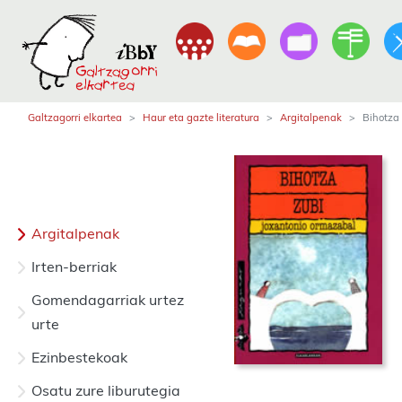
Galtzagorri elkartea
Haur eta gazte literatura
Argitalpenak
Bihotza 
Argitalpenak
Irten-berriak
Gomendagarriak urtez
urte
Ezinbestekoak
Osatu zure liburutegia