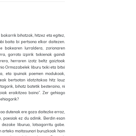
 bakarrik bihotzak, hitzez eta egitez,
ubi baita bi pertsona elkar daitezen.
ke bakearen lurraldera, zorionaren
a, gorroto izpirik txikienak gaindi
rera, herraren izotz beltz gaiztoak
io Ormazabelek liburu txiki eta bitxi
ra, eta ipuinak poemen modukoak,
leak bertsotan idatzitakoa hitz lauz
agorik, bihotz batetik besteraino, ni
biak eraikitzea baino”. Zer gehiago
ehiagorik?
goa dutenak ere goza daitezke erraz,
e, poesiak ez du adinik. Berdin esan
 dezake liburua, lotsagorritu gabe.
en arteko maitasunari buruzkoak hain