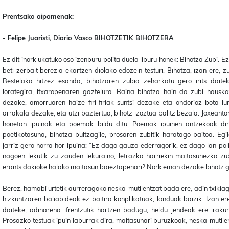
Prentsako aipamenak:
- Felipe Juaristi, Diario Vasco
BIHOTZETIK BIHOTZERA
Ez dit inork ukatuko oso izenburu polita duela liburu honek: Bihotza Zubi. Ez
beti zerbait berezia ekartzen diolako edozein testuri. Bihotza, izan ere, z
Bestelako hitzez esanda, bihotzaren zubia zeharkatu gero irits daite
lorategira, itxaropenaren gaztelura. Baina bihotza hain da zubi hauskorr
dezake, amorruaren haize firi-firiak suntsi dezake eta ondorioz bota lur
arrakala dezake, eta utzi baztertua, bihotz izoztua balitz bezala. Joxeanton
honetan ipuinak eta poemak bildu ditu. Poemak ipuinen antzekoak di
poetikotasuna, bihotza bultzagile, prosaren zubitik haratago baitoa. Egi
jarriz gero horra hor ipuina: “Ez dago gauza ederragorik, ez dago lan polit
nagoen lekutik zu zauden lekuraino, letrazko harriekin maitasunezko zu
erants dakioke halako maitasun baieztapenari? Nork eman dezake bihotz g
Berez, hamabi urtetik aurreragoko neska-mutilentzat bada ere, adin txikia
hizkuntzaren baliabideak ez baitira konplikatuak, landuak baizik. Izan er
daiteke, adinarena ifrentzutik hartzen badugu, heldu jendeak ere irakur
Prosazko testuak ipuin laburrak dira, maitasunari buruzkoak, neska-mutil