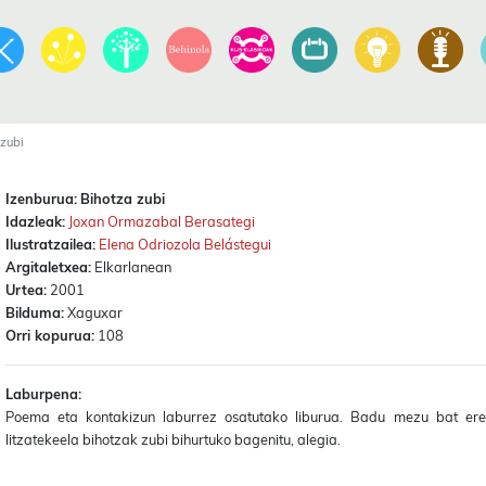
zubi
Izenburua:
Bihotza zubi
Idazleak:
Joxan Ormazabal Berasategi
Ilustratzailea:
Elena Odriozola Belástegui
Argitaletxea:
Elkarlanean
Urtea:
2001
Bilduma:
Xaguxar
Orri kopurua:
108
Laburpena:
Poema eta kontakizun laburrez osatutako liburua. Badu mezu bat ere
litzatekeela bihotzak zubi bihurtuko bagenitu, alegia.