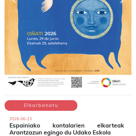
Previous
Next
Elkarbanatu
2026-06-23
Espainiako kontalarien elkarteak
Arantzazun egingo du Udako Eskola