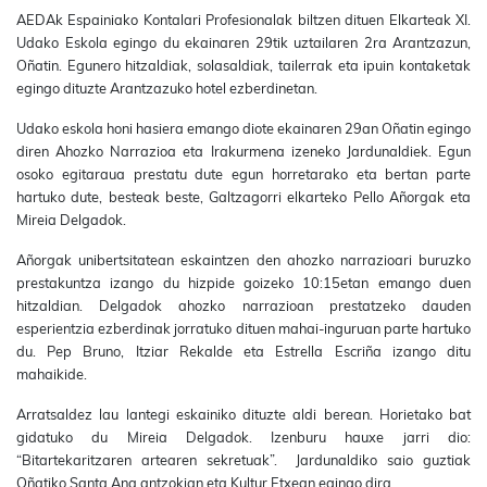
AEDAk Espainiako Kontalari Profesionalak biltzen dituen Elkarteak XI.
Udako Eskola egingo du ekainaren 29tik uztailaren 2ra Arantzazun,
Oñatin. Egunero hitzaldiak, solasaldiak, tailerrak eta ipuin kontaketak
egingo dituzte Arantzazuko hotel ezberdinetan.
Udako eskola honi hasiera emango diote ekainaren 29an Oñatin egingo
diren Ahozko Narrazioa eta Irakurmena izeneko Jardunaldiek. Egun
osoko egitaraua prestatu dute egun horretarako eta bertan parte
hartuko dute, besteak beste, Galtzagorri elkarteko Pello Añorgak eta
Mireia Delgadok.
Añorgak unibertsitatean eskaintzen den ahozko narrazioari buruzko
prestakuntza izango du hizpide goizeko 10:15etan emango duen
hitzaldian. Delgadok ahozko narrazioan prestatzeko dauden
esperientzia ezberdinak jorratuko dituen mahai-inguruan parte hartuko
du. Pep Bruno, Itziar Rekalde eta Estrella Escriña izango ditu
mahaikide.
Arratsaldez lau lantegi eskainiko dituzte aldi berean. Horietako bat
gidatuko du Mireia Delgadok. Izenburu hauxe jarri dio:
“Bitartekaritzaren artearen sekretuak”. Jardunaldiko saio guztiak
Oñatiko Santa Ana antzokian eta Kultur Etxean egingo dira.