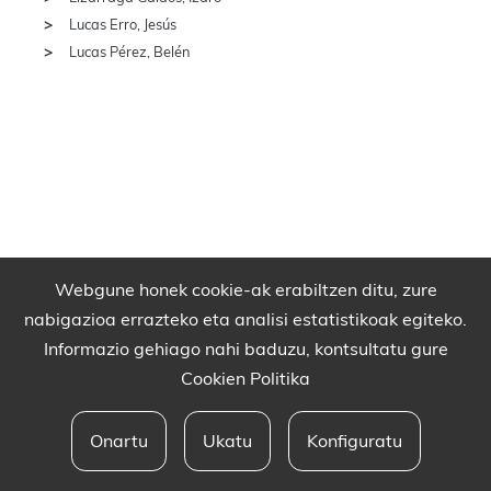
Lucas Erro, Jesús
Lucas Pérez, Belén
Webgune honek cookie-ak erabiltzen ditu, zure
nabigazioa errazteko eta analisi estatistikoak egiteko.
Informazio gehiago nahi baduzu, kontsultatu gure
Cookien Politika
Onartu
Ukatu
Konfiguratu
Babesleak eta lege oharra