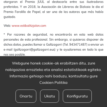
otorgaron el Premio JUUL al destacarla entre sus ilustradoras
preferidas. Y en 2018, la Asociación de Libreros de Bizkaia le dio el
Premio Farolillo de Papel, al ser una de las autoras que más había
gustado.
Web:
www.estibalitzjalon.com
* Por razones de seguridad, no encontrarás en esta web datos
personales de esta profesional. Sin embargo, si quisieras disponer de
dichos datos, puedes llamar a Galtzagorri (Tel. 943471487) o enviar un
e-mail (galtzagorri@galtzagorri.eus) y te ayudaremos en todo lo que
nos sea posible.
Webgune honek cookie-ak erabiltzen ditu, zure
nabigazioa errazteko eta analisi estatistikoak egiteko.
Informazio gehiago nahi baduzu, kontsultatu gure
Cookien Politika
Onartu
Ukatu
Konfiguratu
Babesleak eta lege oharra