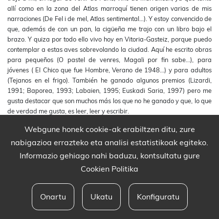
allí como en la zona del Atlas marroquí tienen origen varias de mis
narraciones (De Fel i de mel, Atlas sentimental...). Y estoy convencido de
que, además de con un pan, la cigüeña me trajo con un libro bajo el
brazo. Y quiza por todo ello vivo hoy en Vitoria-Gasteiz, porque puedo
contemplar a estas aves sobrevolando la ciudad. Aquí he escrito obras
para pequeños (O pastel de venres, Magali por fin sabe...), para
jóvenes ( El Chico que fue Hombre, Verano de 1948...) y para adultos
(Tejanos en el frigo). También he ganado algunos premios (Lizardi,
1991; Baporea, 1993; Labaien, 1995; Euskadi Saria, 1997) pero me
gusta destacar que son muchos más los que no he ganado y que, lo que
de verdad me gusta, es leer, leer y escribir.
Webgune honek cookie-ak erabiltzen ditu, zure
nabigazioa errazteko eta analisi estatistikoak egiteko.
Informazio gehiago nahi baduzu, kontsultatu gure
Cookien Politika
Onartu
Ukatu
Konfiguratu
Babesleak eta lege oharra