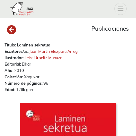
Publicaciones
Título:
Laminen sekretua
Escritores/as:
Juan Martin Elexpuru Arregi
Ilustrador:
Leire Urbeltz Munuze
Editorial:
Elkar
Año:
2010
Colección:
Xaguxar
Número de páginas:
96
Edad:
12tik gora