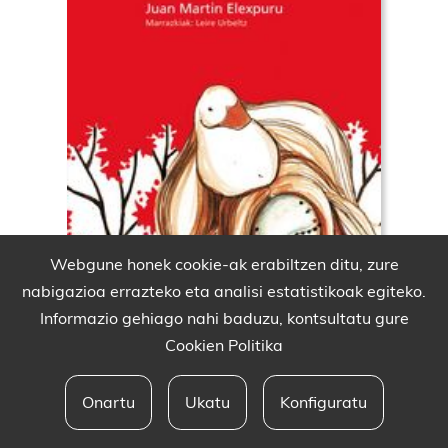
Webgune honek cookie-ak erabiltzen ditu, zure
nabigazioa errazteko eta analisi estatistikoak egiteko.
Informazio gehiago nahi baduzu, kontsultatu gure
Cookien Politika
Onartu
Ukatu
Konfiguratu
Babesleak eta lege oharra