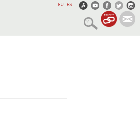
EU
ES