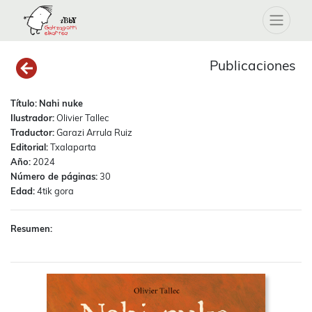
Publicaciones
Título:
Nahi nuke
Ilustrador:
Olivier Tallec
Traductor:
Garazi Arrula Ruiz
Editorial:
Txalaparta
Año:
2024
Número de páginas:
30
Edad:
4tik gora
Resumen: