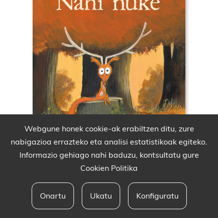
Webgune honek cookie-ak erabiltzen ditu, zure
nabigazioa errazteko eta analisi estatistikoak egiteko.
Informazio gehiago nahi baduzu, kontsultatu gure
Cookien Politika
Onartu
Ukatu
Konfiguratu
Babesleak eta lege oharra