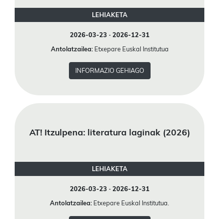
LEHIAKETA
2026-03-23 · 2026-12-31
Antolatzailea:
Etxepare Euskal Institutua
INFORMAZIO GEHIAGO
AT! Itzulpena: literatura laginak (2026)
LEHIAKETA
2026-03-23 · 2026-12-31
Antolatzailea:
Etxepare Euskal Institutua.