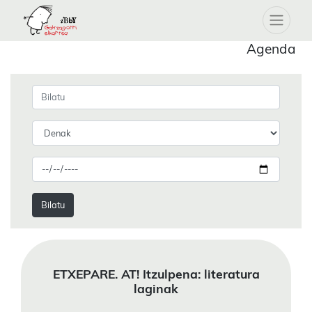
Agenda
Bilatu
ETXEPARE. AT! Itzulpena: literatura
laginak