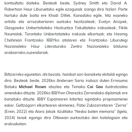
kontsultatu daiteke. Besteak beste, Sydney Smith eta David A.
Robertson Haur Liburuetako egile ezagunak izango dira hizlari. Parte
hartuko dute baita ere Khodi Dillek, Kanadako egile, hitz esaneko
artista eta arrazakeriaren aurkako hezitzaileak; Evelyn Arizpek,
Glasgowko Unibertsitateko Hezkuntza Fakultateko irakasleak; Fikile
Nxumalok, Torontoko Unibertsitateko irakasle elkartuak; eta Hasmig
Chahinian Frantziako IBBYko atalaren eta Frantziako Liburutegi
Nazionaleko Haur Literaturako Zentro Nazionaleko bilduma
arabiarreko zuzendariak.
Biltzarreko egunetan, ohi bezala, hainbat sari-banaketa ekitaldi egingo
dira. Besteak beste, 2026ko Andersen Saria irabazi duten Erresuma
Batuko
Michael Rosen
idazlea eta Txinako
Cai Gao
ilustratzailea
omenduko dituzte. 2026ko IBBYren Ohorezko Zerrendako diplomak ere
banatuko dituzte. IBBY Espainiaren bitartez egindako proposamenei
esker, Galtzagorri elkartearen ekimenez, Patxi Zubizarretaren “Zerria”
(Erein, 2022) eta Aiora Jakak itzulitako “Neska baten memoria” (Igela,
2024) lanak egongo dira Ottawan aurkeztuko den katalogoan eta
erakusketan.