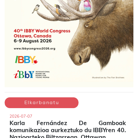
Previous
Next
Elkarbanatu
2026-07-07
Karla Fernández De Gamboak
komunikazioa aurkeztuko du IBBYren 40.
Nazioarteko Biltzarrean, Ottawan