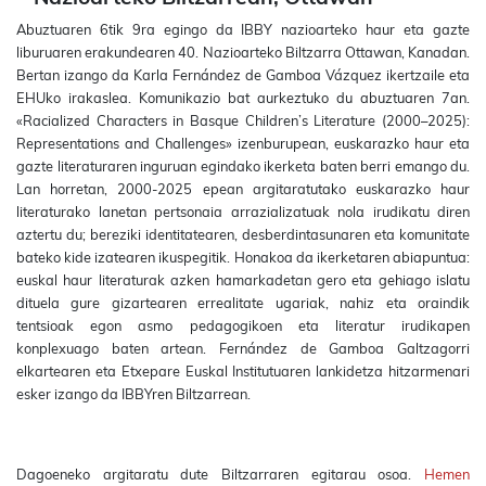
Abuztuaren 6tik 9ra egingo da IBBY nazioarteko haur eta gazte
liburuaren erakundearen 40. Nazioarteko Biltzarra Ottawan, Kanadan.
Bertan izango da Karla Fernández de Gamboa Vázquez ikertzaile eta
EHUko irakaslea. Komunikazio bat aurkeztuko du abuztuaren 7an.
«Racialized Characters in Basque Children’s Literature (2000–2025):
Representations and Challenges» izenburupean, euskarazko haur eta
gazte literaturaren inguruan egindako ikerketa baten berri emango du.
Lan horretan, 2000-2025 epean argitaratutako euskarazko haur
literaturako lanetan pertsonaia arrazializatuak nola irudikatu diren
aztertu du; bereziki identitatearen, desberdintasunaren eta komunitate
bateko kide izatearen ikuspegitik. Honakoa da ikerketaren abiapuntua:
euskal haur literaturak azken hamarkadetan gero eta gehiago islatu
dituela gure gizartearen errealitate ugariak, nahiz eta oraindik
tentsioak egon asmo pedagogikoen eta literatur irudikapen
konplexuago baten artean. Fernández de Gamboa Galtzagorri
elkartearen eta Etxepare Euskal Institutuaren lankidetza hitzarmenari
esker izango da IBBYren Biltzarrean.
Dagoeneko argitaratu dute Biltzarraren egitarau osoa.
Hemen