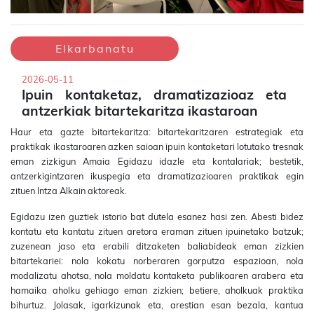
Elkarbanatu
2026-05-11
Ipuin kontaketaz, dramatizazioaz eta
antzerkiak bitartekaritza ikastaroan
Haur eta gazte bitartekaritza: bitartekaritzaren estrategiak eta
praktikak ikastaroaren azken saioan ipuin kontaketari lotutako tresnak
eman zizkigun Amaia Egidazu idazle eta kontalariak; bestetik,
antzerkigintzaren ikuspegia eta dramatizazioaren praktikak egin
zituen Intza Alkain aktoreak.
Egidazu izen guztiek istorio bat dutela esanez hasi zen. Abesti bidez
kontatu eta kantatu zituen aretora eraman zituen ipuinetako batzuk;
zuzenean jaso eta erabili ditzaketen baliabideak eman zizkien
bitartekariei: nola kokatu norberaren gorputza espazioan, nola
modalizatu ahotsa, nola moldatu kontaketa publikoaren arabera eta
hamaika aholku gehiago eman zizkien; betiere, aholkuak praktika
bihurtuz. Jolasak, igarkizunak eta, arestian esan bezala, kantua