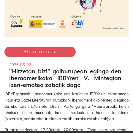
Elkarbanatu
2026-06-02
"Hitzetan bizi” goiburupean egingo den
Iberoamerikako IBBYren V. Mintegian
izen-ematea zabalik dago
IBBYEspainiak Latinoamerikako eta Karibeko IBBYekin elkarlanean
Haur eta Gazte Literaturari buruzko V. Iberoamerikako Mintegia egingo
du ekainaren 17an eta 18an. Aurtengo gaia “Haurtzaroak: haien
ahotsak, haien munduak, haien emozioak eta haien eskubideak
(hitzerako, poesiarako, irudirako eta libururako eskubideak) da.
Bi arratsaldeetan, 17:00etatik 20:00etara (Espainiako ordutegia),