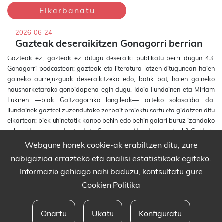
Elkarbanatu
2026-06-24
Gazteak deseraikitzen Gonagorri berrian
Gazteak ez, gazteak ez ditugu deseraiki publikatu berri dugun 43.
Gonagorri podcastean; gazteak eta literatura lotzen ditugunean haien
gaineko aurrejuzguak deseraikitzeko edo, batik bat, haien gaineko
hausnarketarako gonbidapena egin dugu. Idoia Ilundainen eta Miriam
Lukiren —biak Galtzagorriko langileak— arteko solasaldia da.
Ilundainek gazteei zuzendutako zenbait proiektu sortu eta gidatzen ditu
elkartean; biek uhinetatik kanpo behin edo behin gaiari buruz izandako
solasaldia erreproduzitu dute Gonagorrin. Nor dira gazteak? Galdera
bera zilegi al da? Irakurtzen dute? Nola irakurtzen dute? Zer diogu
Webgune honek cookie-ak erabiltzen ditu, zure
helduok gazteei buruz?
nabigazioa errazteko eta analisi estatistikoak egiteko.
Solasaldiaz gain, Mara Aranbururen eta Lore Agirrezabalen liburu
Informazio gehiago nahi baduzu, kontsultatu gure
gomendioak eta Nerea Ariznabarretaren ipuina txirula eta guzti.
Cookien Politika
Ez galdu!
Onartu
Ukatu
Konfiguratu