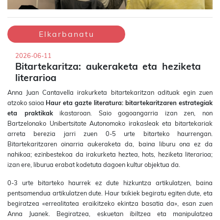
Elkarbanatu
2026-06-11
Bitartekaritza: aukeraketa eta heziketa
literarioa
Anna Juan Cantavella irakurketa bitartekaritzan adituak egin zuen
atzoko saioa
Haur eta gazte literatura: bitartekaritzaren estrategiak
eta praktikak
ikastaroan. Saio gogoangarria izan zen, non
Bartzelonako Unibertsitate Autonomoko irakasleak eta bitartekariak
arreta berezia jarri zuen 0-5 urte bitarteko haurrengan.
Bitartekaritzaren oinarria aukeraketa da, baina liburu ona ez da
nahikoa; ezinbestekoa da irakurketa heztea, hots, heziketa literarioa;
izan ere, liburua erabat kodetuta dagoen kultur objektua da.
0-3 urte bitarteko haurrek ez dute hizkuntza artikulatzen, baina
pentsamendua artikulatzen dute. Haur txikiek begiratu egiten dute, eta
begiratzea «errealitatea eraikitzeko ekintza basatia da», esan zuen
Anna Juanek. Begiratzea, eskuetan ibiltzea eta manipulatzea