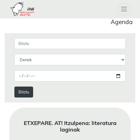
Agenda
Bilatu
ETXEPARE. AT! Itzulpena: literatura
laginak