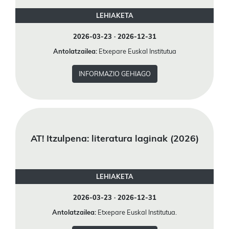
LEHIAKETA
2026-03-23 · 2026-12-31
Antolatzailea:
Etxepare Euskal Institutua
INFORMAZIO GEHIAGO
AT! Itzulpena: literatura laginak (2026)
LEHIAKETA
2026-03-23 · 2026-12-31
Antolatzailea:
Etxepare Euskal Institutua.