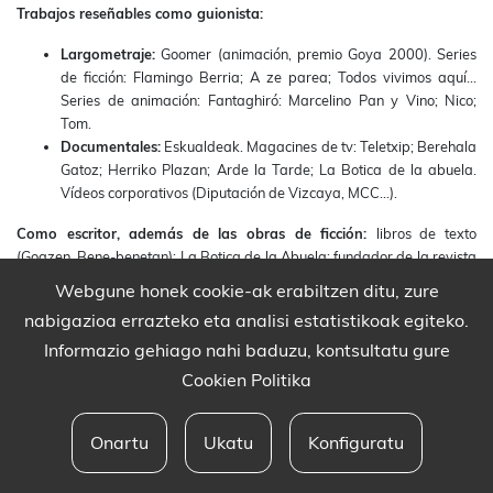
Trabajos reseñables como guionista:
Largometraje:
Goomer (animación, premio Goya 2000). Series
de ficción: Flamingo Berria; A ze parea; Todos vivimos aquí...
Series de animación: Fantaghiró: Marcelino Pan y Vino; Nico;
Tom.
Documentales:
Eskualdeak. Magacines de tv: Teletxip; Berehala
Gatoz; Herriko Plazan; Arde la Tarde; La Botica de la abuela.
Vídeos corporativos (Diputación de Vizcaya, MCC...).
Como escritor, además de las obras de ficción:
libros de texto
(Goazen, Bene-benetan); La Botica de la Abuela; fundador de la revista
literaria Ttu-ttua; colaborador de diversas publicaciones: Pott,
Webgune honek cookie-ak erabiltzen ditu, zure
Anaitasuna, Argia, Susa, Zehar...
nabigazioa errazteko eta analisi estatistikoak egiteko.
Más información:
www.joanesurkixo.com
Informazio gehiago nahi baduzu, kontsultatu gure
Cookien Politika
Onartu
Ukatu
Konfiguratu
Babesleak eta lege oharra