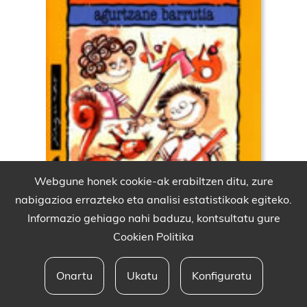
Webgune honek cookie-ak erabiltzen ditu, zure
nabigazioa errazteko eta analisi estatistikoak egiteko.
Informazio gehiago nahi baduzu, kontsultatu gure
Cookien Politika
Onartu
Ukatu
Konfiguratu
Babesleak eta lege oharra