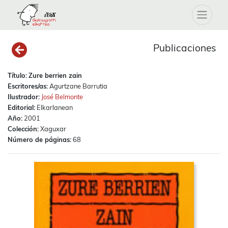
Publicaciones
Título:
Zure berrien zain
Escritores/as:
Agurtzane Barrutia
Ilustrador:
José Belmonte
Editorial:
Elkarlanean
Año:
2001
Colección:
Xaguxar
Número de páginas:
68