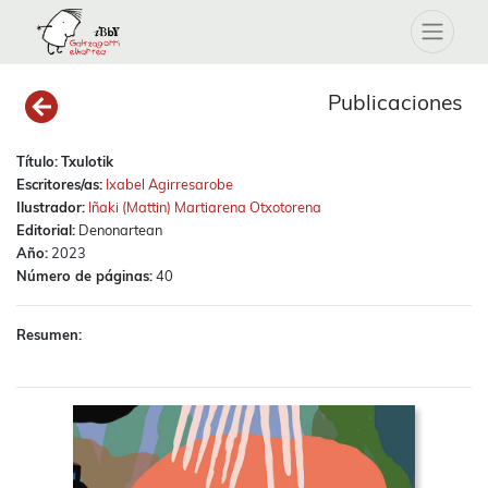
Publicaciones
Título:
Txulotik
Escritores/as:
Ixabel Agirresarobe
Ilustrador:
Iñaki (Mattin) Martiarena Otxotorena
Editorial:
Denonartean
Año:
2023
Número de páginas:
40
Resumen: