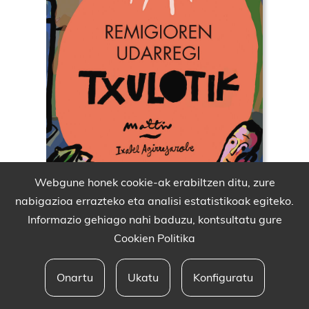
Webgune honek cookie-ak erabiltzen ditu, zure
nabigazioa errazteko eta analisi estatistikoak egiteko.
Informazio gehiago nahi baduzu, kontsultatu gure
Cookien Politika
Onartu
Ukatu
Konfiguratu
Babesleak eta lege oharra