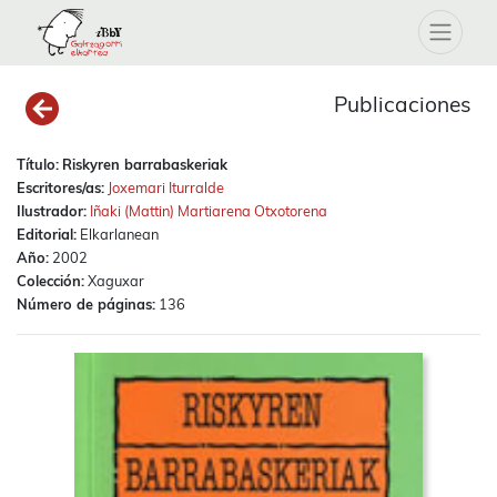
Publicaciones
Título:
Riskyren barrabaskeriak
Escritores/as:
Joxemari Iturralde
Ilustrador:
Iñaki (Mattin) Martiarena Otxotorena
Editorial:
Elkarlanean
Año:
2002
Colección:
Xaguxar
Número de páginas:
136