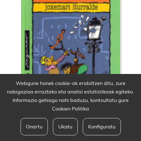
Webgune honek cookie-ak erabiltzen ditu, zure
nabigazioa errazteko eta analisi estatistikoak egiteko.
Informazio gehiago nahi baduzu, kontsultatu gure
Cookien Politika
Onartu
Ukatu
Konfiguratu
Babesleak eta lege oharra