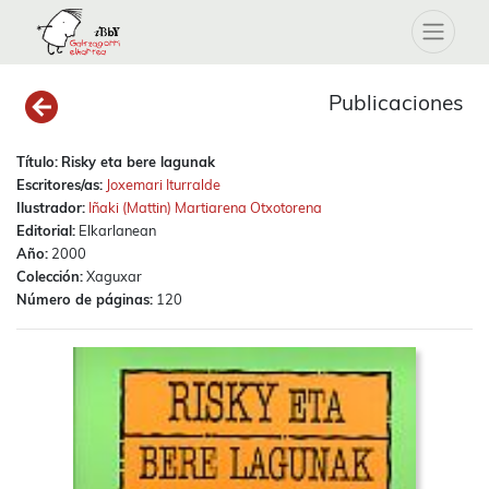
Publicaciones
Título:
Risky eta bere lagunak
Escritores/as:
Joxemari Iturralde
Ilustrador:
Iñaki (Mattin) Martiarena Otxotorena
Editorial:
Elkarlanean
Año:
2000
Colección:
Xaguxar
Número de páginas:
120