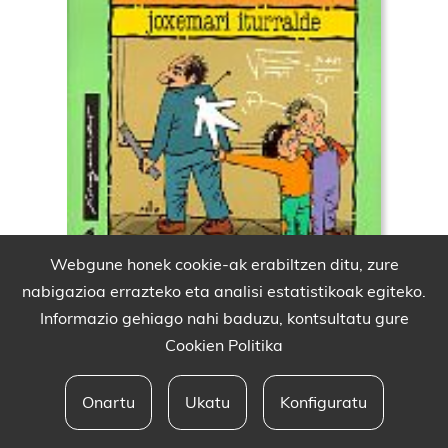
Webgune honek cookie-ak erabiltzen ditu, zure
nabigazioa errazteko eta analisi estatistikoak egiteko.
Informazio gehiago nahi baduzu, kontsultatu gure
Cookien Politika
Onartu
Ukatu
Konfiguratu
Babesleak eta lege oharra