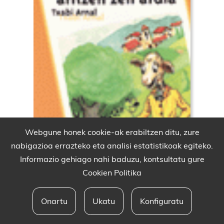
Webgune honek cookie-ak erabiltzen ditu, zure
nabigazioa errazteko eta analisi estatistikoak egiteko.
Informazio gehiago nahi baduzu, kontsultatu gure
Cookien Politika
Onartu
Ukatu
Konfiguratu
Babesleak eta lege oharra