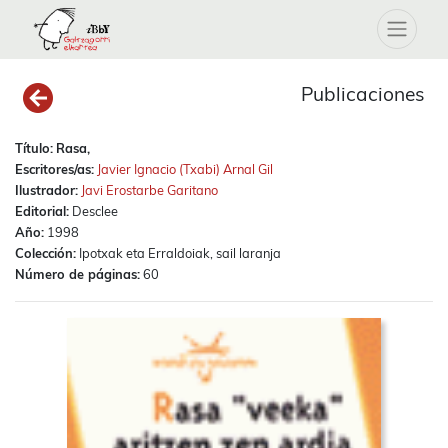
Publicaciones
Título:
Rasa,
Escritores/as:
Javier Ignacio (Txabi) Arnal Gil
Ilustrador:
Javi Erostarbe Garitano
Editorial:
Desclee
Año:
1998
Colección:
Ipotxak eta Erraldoiak, sail laranja
Número de páginas:
60