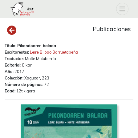
Publicaciones
Título:
Pikondoaren balada
Escritores/as:
Leire Bilbao Barruetabeña
Traductor:
Maite Mutuberria
Editorial:
Elkar
Año:
2017
Colección:
Xaguxar, 223
Número de páginas:
72
Edad:
12tik gora