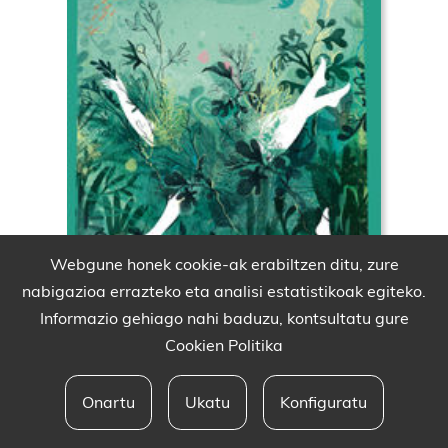
Webgune honek cookie-ak erabiltzen ditu, zure
nabigazioa errazteko eta analisi estatistikoak egiteko.
Informazio gehiago nahi baduzu, kontsultatu gure
Cookien Politika
Onartu
Ukatu
Konfiguratu
Babesleak eta lege oharra