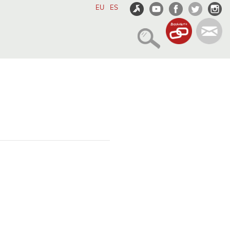
EU
ES