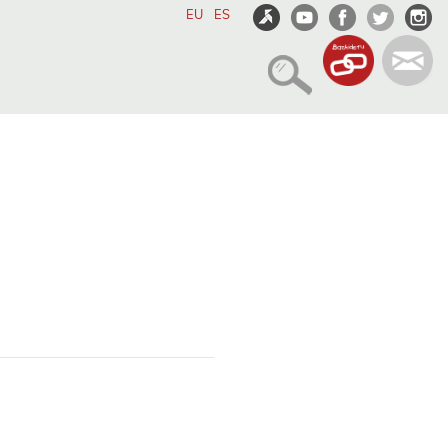
EU
ES