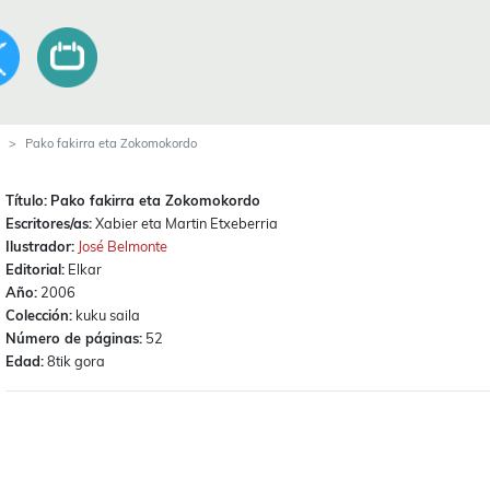
Pako fakirra eta Zokomokordo
Título:
Pako fakirra eta Zokomokordo
Escritores/as:
Xabier eta Martin Etxeberria
Ilustrador:
José Belmonte
Editorial:
Elkar
Año:
2006
Colección:
kuku saila
Número de páginas:
52
Edad:
8tik gora