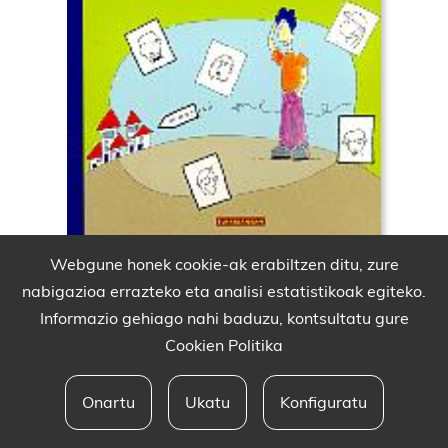
Webgune honek cookie-ak erabiltzen ditu, zure
nabigazioa errazteko eta analisi estatistikoak egiteko.
Informazio gehiago nahi baduzu, kontsultatu gure
Cookien Politika
Onartu
Ukatu
Konfiguratu
Babesleak eta lege oharra