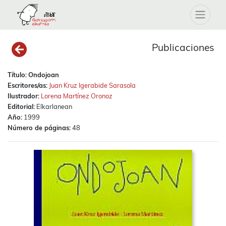
Publicaciones
Título:
Ondojoan
Escritores/as:
Juan Kruz Igerabide Sarasola
Ilustrador:
Lorena Martínez Oronoz
Editorial:
Elkarlanean
Año:
1999
Número de páginas:
48