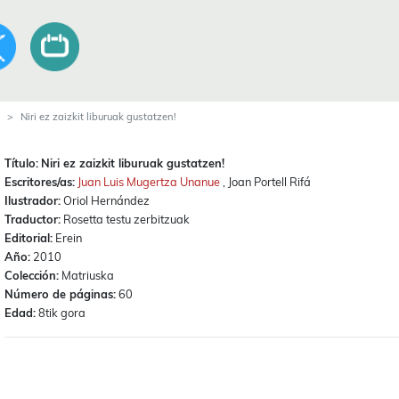
Niri ez zaizkit liburuak gustatzen!
Título:
Niri ez zaizkit liburuak gustatzen!
Escritores/as:
Juan Luis Mugertza Unanue
, Joan Portell Rifá
Ilustrador:
Oriol Hernández
Traductor:
Rosetta testu zerbitzuak
Editorial:
Erein
Año:
2010
Colección:
Matriuska
Número de páginas:
60
Edad:
8tik gora