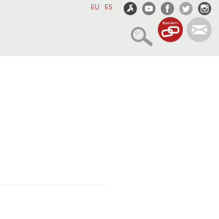
EU
ES