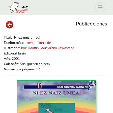
Publicaciones
Título:
Ni ez naiz umea!
Escritores/as:
Joxemari Iturralde
Ilustrador:
Iñaki (Mattin) Martiarena Otxotorena
Editorial:
Erein
Año:
2001
Colección:
Sasi guztien gainetik
Número de páginas:
12