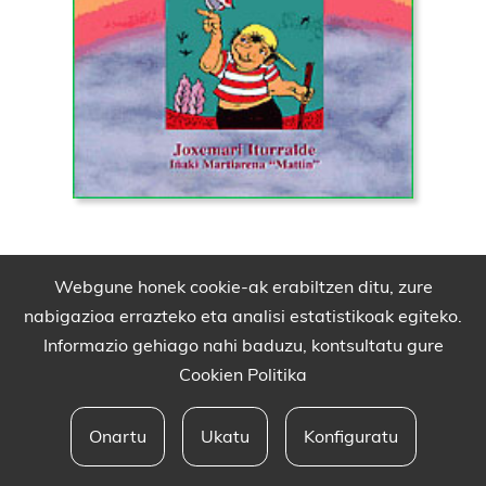
Webgune honek cookie-ak erabiltzen ditu, zure
nabigazioa errazteko eta analisi estatistikoak egiteko.
Informazio gehiago nahi baduzu, kontsultatu gure
Cookien Politika
Onartu
Ukatu
Konfiguratu
Babesleak eta lege oharra