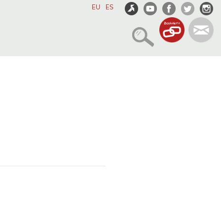
EU
ES